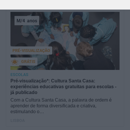
M/4
anos
PRÉ-VISUALIZAÇÃO
GRÁTIS
ESCOLAS
Pré-visualização*: Cultura Santa Casa:
experiências educativas gratuitas para escolas -
já publicado
Com a Cultura Santa Casa, a palavra de ordem é
aprender de forma diversificada e criativa,
estimulando o…
LISBOA