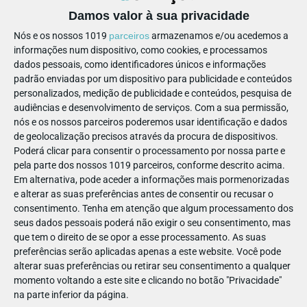
Damos valor à sua privacidade
Rua do Cabo, 58-B
, 1250-057
- Lisboa
Nós e os nossos 1019
parceiros
armazenamos e/ou acedemos a
informações num dispositivo, como cookies, e processamos
dados pessoais, como identificadores únicos e informações
padrão enviadas por um dispositivo para publicidade e conteúdos
personalizados, medição de publicidade e conteúdos, pesquisa de
RESTAURAÇÃO
ACESSIBILIDADE
MULTIBANCO
audiências e desenvolvimento de serviços.
Com a sua permissão,
nós e os nossos parceiros poderemos usar identificação e dados
de geolocalização precisos através da procura de dispositivos.
Poderá clicar para consentir o processamento por nossa parte e
pela parte dos nossos 1019 parceiros, conforme descrito acima.
Em alternativa, pode aceder a informações mais pormenorizadas
PARTILHAR ESTE ARTIGO
e alterar as suas preferências antes de consentir ou recusar o
consentimento.
Tenha em atenção que algum processamento dos
seus dados pessoais poderá não exigir o seu consentimento, mas
Também lhe pode interessar
que tem o direito de se opor a esse processamento. As suas
preferências serão aplicadas apenas a este website. Você pode
alterar suas preferências ou retirar seu consentimento a qualquer
momento voltando a este site e clicando no botão "Privacidade"
na parte inferior da página.