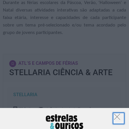
Durante as férias escolares da Páscoa, Verão, 'Halloween' e
Natal diversas atividades interativas são adaptadas a cada
faixa etária, interesse e capacidades de cada participante
sobre um tema pré-selecionado e/ou tema acordado pelo
grupo de jovens participantes.
ATL’S E CAMPOS DE FÉRIAS
STELLARIA CIÊNCIA & ARTE
STELLARIA
Website
stellaria.cienciarte@gmail.com
964 985 005
Ver Detalhes