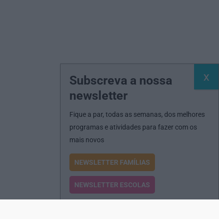
Subscreva a nossa
newsletter
Fique a par, todas as semanas, dos melhores
programas e atividades para fazer com os
mais novos
NEWSLETTER FAMÍLIAS
NEWSLETTER ESCOLAS