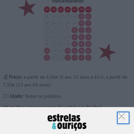
💰
Preço:
a partir de 6,50€ (3 aos 12 anos e 65+), a partir de
7,50€ (13 aos 64 anos)
🙋‍♀️
Idade:
Todos os públicos
Há muitas surpresas para descobrir em Perlim!
🎄 Mercado de Natal
Os aromas e sabores do Natal num espaço único e acolhedor: