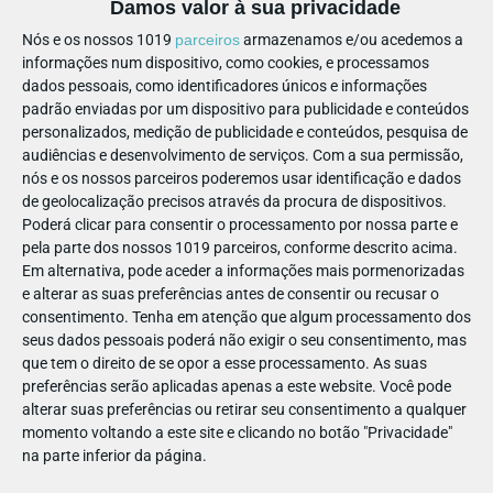
Damos valor à sua privacidade
bem-vindos ao Mercado de Natal de Santa Maria da Feira.
Nós e os nossos 1019
parceiros
armazenamos e/ou acedemos a
informações num dispositivo, como cookies, e processamos
Neste lugar delicie-se com as mais doces tradições natalícias
dados pessoais, como identificadores únicos e informações
enquanto aconchega a alma com o calor de uma bebida
padrão enviadas por um dispositivo para publicidade e conteúdos
quente.
personalizados, medição de publicidade e conteúdos, pesquisa de
audiências e desenvolvimento de serviços.
Com a sua permissão,
Com muita animação e de entrada gratuita, este é o lugar
nós e os nossos parceiros poderemos usar identificação e dados
certo para eternizar um dia repleto de boas memórias com
de geolocalização precisos através da procura de dispositivos.
prendas e recordações para todos os gostos.
Poderá clicar para consentir o processamento por nossa parte e
pela parte dos nossos 1019 parceiros, conforme descrito acima.
De 23 de novembro a 5 de janeiro, descubra os encantos do
Em alternativa, pode aceder a informações mais pormenorizadas
Mercado de Natal de Santa Maria da Feira, o lugar onde o
e alterar as suas preferências antes de consentir ou recusar o
consentimento.
Tenha em atenção que algum processamento dos
Natal é vivido no aconchego das memórias.
seus dados pessoais poderá não exigir o seu consentimento, mas
que tem o direito de se opor a esse processamento. As suas
📅
Data:
De 23 de novembro de 2024 a 5 de janeiro de 2025
preferências serão aplicadas apenas a este website. Você pode
(dias de funcionamento de Perlim - espreite o calendário)
alterar suas preferências ou retirar seu consentimento a qualquer
momento voltando a este site e clicando no botão "Privacidade"
na parte inferior da página.