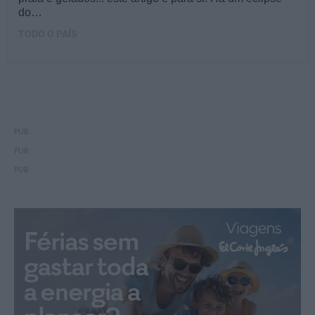
do…
TODO O PAÍS