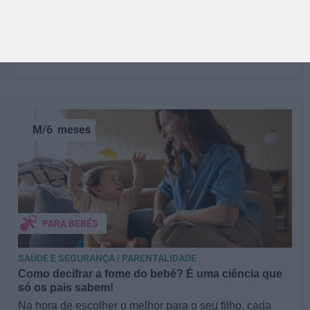
No Fluviário de Mora, a turma fica de olhos nos olhos
com a natureza! Os alunos descobrem o mundo
aquático…
ÉVORA
M/6
meses
PARA BEBÉS
SAÚDE E SEGURANÇA | PARENTALIDADE
Como decifrar a fome do bebé? É uma ciência que
só os pais sabem!
Na hora de escolher o melhor para o seu filho, cada