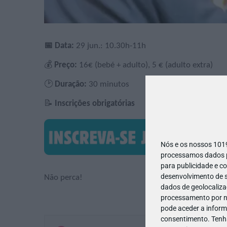
📅 Data:
29 jun.: 10.30h-11h
💰
Preço:
16€ (bebé + adulto), 5 € (adulto extra)
🕑
Duração:
30 minutos
📝
Inscrições obrigatórias
Nós e os nossos 10
processamos dados pe
para publicidade e c
desenvolvimento de s
Não perca!
dados de geolocalizaç
processamento por no
pode aceder a inform
consentimento.
Tenh