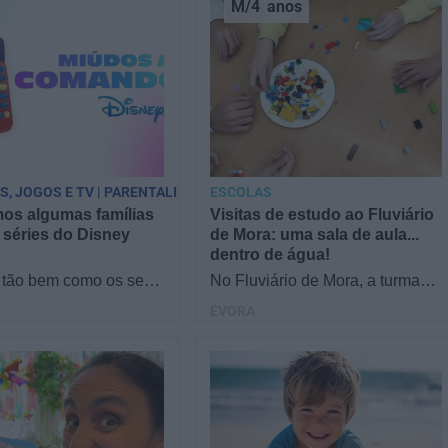
M/4
anos
PS, JOGOS E TV | PARENTALIDADE
ESCOLAS
os algumas famílias
Visitas de estudo ao Fluviário
 séries do Disney
de Mora: uma sala de aula...
dentro de água!
tão bem como os seus
No Fluviário de Mora, a turma
 séries do Disney
fica de olhos nos olhos com a
ÉVORA
Reunimos famílias no
natureza! Os alunos descobrem
a responder a…
o mundo aquático…