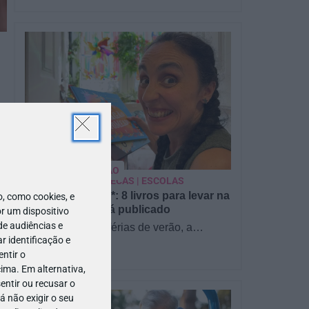
PARA BEBÉS
PRÉ-VISUALIZAÇÃO
CONTOS E BIBLIOTECAS | ESCOLAS
Pré-visualização*: 8 livros para levar na
 como cookies, e
mala de férias - já publicado
r um dispositivo
de audiências e
Para celebrar as férias de verão, a
 identificação e
Estrelas & Ouriços fez uma parceria com
ntir o
a Sofia Vieira, da livraria…
ima. Em alternativa,
entir ou recusar o
 não exigir o seu