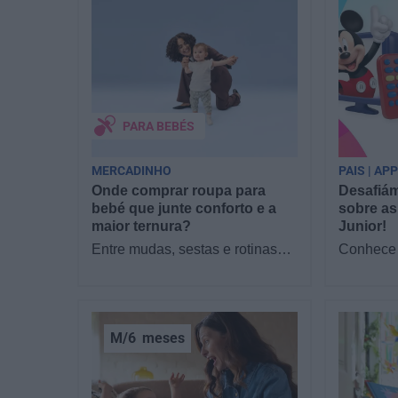
PARA BEBÉS
MERCADINHO
PAIS | AP
Onde comprar roupa para
Desafiám
bebé que junte conforto e a
sobre as
maior ternura?
Junior!
Entre mudas, sestas e rotinas
Conhece 
novas, o que os pais mais
filhos as
procuram com a chegada de um
Junior? 
bebé é simples:…
sofá par
M/6
meses