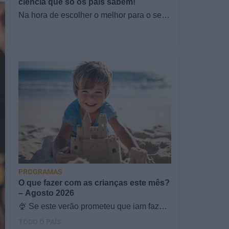
ciência que só os pais sabem!
Na hora de escolher o melhor para o seu
filho, cada instinto conta. E quando chega
a etapa da alimentação a…
PROGRAMAS
O que fazer com as crianças este mês?
– Agosto 2026
🍨 Se este verão prometeu que iam fazer
mais do que praia e gelados... este artigo
TODO O PAÍS
é para si. Há um eclipse do…