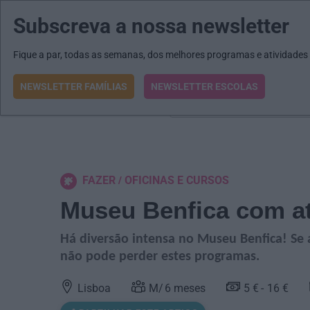
Subscreva a nossa newsletter
MENU
MAIL
JORNAIS
Revista E&O
Passe
arrow_drop_down
Fique a par, todas as semanas, dos melhores programas e atividades
NEWSLETTER FAMÍLIAS
NEWSLETTER ESCOLAS
O que procura?
FAZER
OFICINAS E CURSOS
Museu Benfica com at
Há diversão intensa no Museu Benfica! Se a
não pode perder estes programas.
Lisboa
6
meses
5 €
16 €