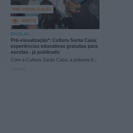
PRÉ-VISUALIZAÇÃO
GRÁTIS
ESCOLAS
Pré-visualização*: Cultura Santa Casa:
experiências educativas gratuitas para
escolas - já publicado
Com a Cultura Santa Casa, a palavra de
ordem é aprender de forma diversificada e
LISBOA
criativa, estimulando o…