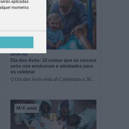
 serão aplicadas
qualquer momento
GRÁTIS
BRINCAR
Dia dos Avós: 10 coisas que os nossos
avós nos ensinaram e atividades para
os celebrar
O Dia dos Avós está aí! Celebrada a 26
de julho, a data homenageia todos os
avós, relembrando a importância…
M/4
anos