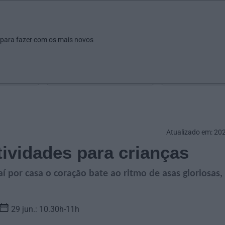
ar
Ver
Fazer
Poupar
Pais
Bebés
Escola
arrow_drop_down
arrow_drop_down
arrow_drop_down
arrow_drop_down
arrow_drop_down
 para fazer com os mais novos
Idade
Localização
Selecione
Selecionar uma o
Atualizado em: 20
ividades para crianças
í por casa o coração bate ao ritmo de asas gloriosas,
29 jun.: 10.30h-11h