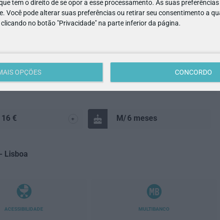
ue tem o direito de se opor a esse processamento. As suas preferências
e. Você pode alterar suas preferências ou retirar seu consentimento a 
des para crianças
e clicando no botão "Privacidade" na parte inferior da página.
MAIS OPÇÕES
CONCORDO
9 590
Ver Detalhes
- 16 €
6
meses
+
- Lisboa
ACESSIBILIDADE
MULTIBANCO