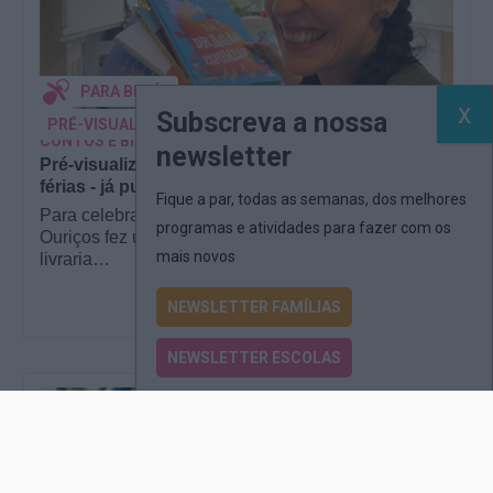
PARA BEBÉS
Subscreva a nossa
PRÉ-VISUALIZAÇÃO
CONTOS E BIBLIOTECAS | ESCOLAS
newsletter
Pré-visualização*: 8 livros para levar na mala de
férias - já publicado
Fique a par, todas as semanas, dos melhores
Para celebrar as férias de verão, a Estrelas &
programas e atividades para fazer com os
Ouriços fez uma parceria com a Sofia Vieira, da
mais novos
livraria…
NEWSLETTER FAMÍLIAS
NEWSLETTER ESCOLAS