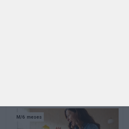
M/6
meses