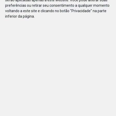
preferências ou retirar seu consentimento a qualquer momento
voltando a este site e clicando no botão "Privacidade" na parte
inferior da página.
Embarque numa viagem fascinante e descubra os tesouros
de Albufeira. Este passeio de barco combina as duas
excursões mais populares do Algarve: a observação de
golfinhos e a visita às grutas.
6
anos
a partir de 35 €
2ª a dom.
Passeios de barco
PARTILHAR ESTE ARTIGO