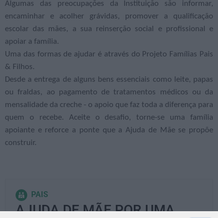
Algumas das preocupações da Instituição são informar,
encaminhar e acolher grávidas, promover a qualificação
escolar das mães, a sua reinserção social e profissional e
apoiar a família.
Uma das formas de ajudar é através do Projeto Famílias Pais
& Filhos.
Desde a entrega de alguns bens essenciais como leite, papas
ou fraldas, ao pagamento de tratamentos médicos ou da
mensalidade da creche - o apoio que faz toda a diferença para
quem o recebe. Aceite o desafio, torne-se uma família
apoiante e reforce a ponte que a Ajuda de Mãe se propõe
construir.
PAIS
AJUDA DE MÃE POR UMA