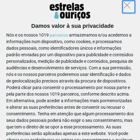
NOVA VIDA
Damos valor à sua privacidade
Ajuda de Mãe
Nós e os nossos 1019
parceiros
armazenamos e/ou acedemos a
informações num dispositivo, como cookies, e processamos
Website
ajudademae@ajudademae.pt
dados pessoais, como identificadores únicos e informações
padrão enviadas por um dispositivo para publicidade e conteúdos
213 827 850
Ver Detalhes
personalizados, medição de publicidade e conteúdos, pesquisa de
audiências e desenvolvimento de serviços.
Com a sua permissão,
nós e os nossos parceiros poderemos usar identificação e dados
Rua Arco do Carvalhão, nº282
, 1350-026
- Lisboa
de geolocalização precisos através da procura de dispositivos.
Poderá clicar para consentir o processamento por nossa parte e
pela parte dos nossos 1019 parceiros, conforme descrito acima.
Em alternativa, pode aceder a informações mais pormenorizadas
e alterar as suas preferências antes de consentir ou recusar o
consentimento.
Tenha em atenção que algum processamento dos
RESTAURAÇÃO
ACESSIBILIDADE
MULTIBANCO
seus dados pessoais poderá não exigir o seu consentimento, mas
que tem o direito de se opor a esse processamento. As suas
preferências serão aplicadas apenas a este website. Você pode