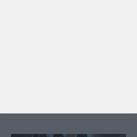
GRÁTIS
BRINCAR
Dia dos Avós: 10 coisas que os nossos avós nos
ensinaram e atividades para os celebrar
O Dia dos Avós está aí! Celebrada a 26 de julho, a
data homenageia todos os avós, relembrando a
importância…