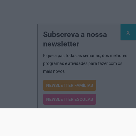
Subscreva a nossa
newsletter
Fique a par, todas as semanas, dos melhores
programas e atividades para fazer com os
mais novos
NEWSLETTER FAMÍLIAS
NEWSLETTER ESCOLAS