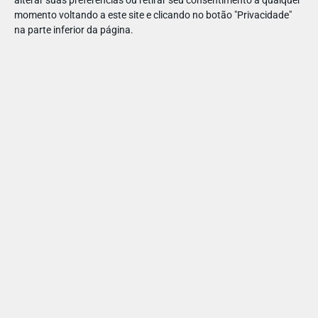
alterar suas preferências ou retirar seu consentimento a qualquer
momento voltando a este site e clicando no botão "Privacidade"
na parte inferior da página.
MARCAÇÃO
ACOMPANHAMENTO SEM PAIS
PARTILHAR ESTE ARTIGO
Também lhe pode interessar