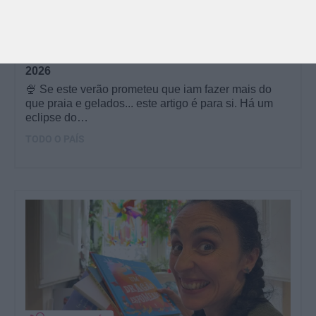
PROGRAMAS
O que fazer com as crianças este mês? – Agosto
2026
🍨 Se este verão prometeu que iam fazer mais do
que praia e gelados... este artigo é para si. Há um
eclipse do…
TODO O PAÍS