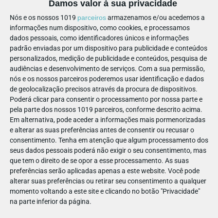
Damos valor à sua privacidade
Nós e os nossos 1019
parceiros
armazenamos e/ou acedemos a
🧸 Atividades para o 1.º ciclo
informações num dispositivo, como cookies, e processamos
dados pessoais, como identificadores únicos e informações
padrão enviadas por um dispositivo para publicidade e conteúdos
personalizados, medição de publicidade e conteúdos, pesquisa de
audiências e desenvolvimento de serviços.
Com a sua permissão,
nós e os nossos parceiros poderemos usar identificação e dados
de geolocalização precisos através da procura de dispositivos.
Poderá clicar para consentir o processamento por nossa parte e
pela parte dos nossos 1019 parceiros, conforme descrito acima.
Em alternativa, pode aceder a informações mais pormenorizadas
e alterar as suas preferências antes de consentir ou recusar o
consentimento.
Tenha em atenção que algum processamento dos
seus dados pessoais poderá não exigir o seu consentimento, mas
que tem o direito de se opor a esse processamento. As suas
preferências serão aplicadas apenas a este website. Você pode
alterar suas preferências ou retirar seu consentimento a qualquer
momento voltando a este site e clicando no botão "Privacidade"
🐔 Grão a Grão…
na parte inferior da página.
Tudo começa com uma galinha dos ovos de ouro, um frango