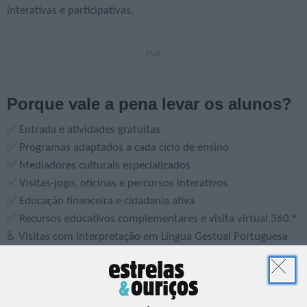
interativas e participativas.
Porque vale a pena levar os alunos?
✅ Entrada e atividades gratuitas
✅ Programas adaptados a cada ciclo de ensino
✅ Mediadores culturais especializados
✅ Visitas-jogo, oficinas e percursos interativos
✅ Educação financeira e cidadania ativa
✅ Recursos educativos complementares e visita virtual 360.º
♿ Visitas com interpretação em Língua Gestual Portuguesa
para alunos Surdos
♿ Visitas com experiências tácteis para alunos cegos ou com
baixa visão