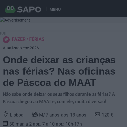
MENU
FAZER
FÉRIAS
Atualizado em: 2026
Onde deixar as crianças
nas férias? Nas oficinas
de Páscoa do MAAT
Não sabe onde deixar os seus filhos durante as férias? A
Páscoa chegou ao MAAT e, com ele, muita diversão!
Lisboa
7
anos
13
anos
120 €
30 mar. a 2 abr., 7 a 10 abr.: 10h-17h