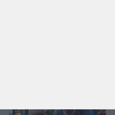
PARA BEBÉS
PRÉ-VISUALIZAÇÃO
CONTOS E BIBLIOTECAS | ESCOLAS
Pré-visualização*: 8 livros para levar na mala de
férias - já publicado
Para celebrar as férias de verão, a Estrelas &
Ouriços fez uma parceria com a Sofia Vieira, da
livraria…