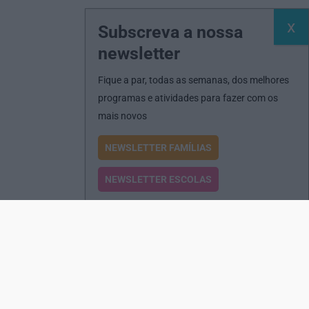
Subscreva a nossa
newsletter
Fique a par, todas as semanas, dos melhores
programas e atividades para fazer com os
mais novos
NEWSLETTER FAMÍLIAS
NEWSLETTER ESCOLAS