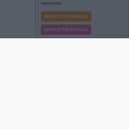
mais novos
NEWSLETTER FAMÍLIAS
NEWSLETTER ESCOLAS
Passatempos
Produtos e Serviços