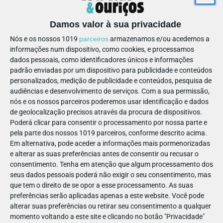
Por: Outsider Films
Damos valor à sua privacidade
Nós e os nossos 1019
parceiros
armazenamos e/ou acedemos a
informações num dispositivo, como cookies, e processamos
dados pessoais, como identificadores únicos e informações
padrão enviadas por um dispositivo para publicidade e conteúdos
personalizados, medição de publicidade e conteúdos, pesquisa de
audiências e desenvolvimento de serviços.
Com a sua permissão,
nós e os nossos parceiros poderemos usar identificação e dados
de geolocalização precisos através da procura de dispositivos.
VER
CINEMA
Poderá clicar para consentir o processamento por nossa parte e
O Rapaz e a Garça: uma
pela parte dos nossos 1019 parceiros, conforme descrito acima.
Em alternativa, pode aceder a informações mais pormenorizadas
aventura japonesa
e alterar as suas preferências antes de consentir ou recusar o
consentimento.
Tenha em atenção que algum processamento dos
seus dados pessoais poderá não exigir o seu consentimento, mas
que tem o direito de se opor a esse processamento. As suas
12
preferências serão aplicadas apenas a este website. Você pode
alterar suas preferências ou retirar seu consentimento a qualquer
momento voltando a este site e clicando no botão "Privacidade"