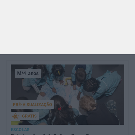
Dia dos Avós: 10 coisas que os nossos avós nos
ensinaram e atividades para os celebrar
O Dia dos Avós está aí! Celebrada a 26 de julho, a
data homenageia todos os avós, relembrando a
importância…
M/4
anos
PRÉ-VISUALIZAÇÃO
GRÁTIS
ESCOLAS