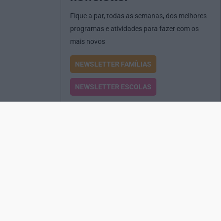
Fique a par, todas as semanas, dos melhores
programas e atividades para fazer com os
mais novos
NEWSLETTER FAMÍLIAS
NEWSLETTER ESCOLAS
Passatempos
Produtos e Serviços