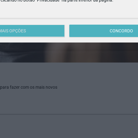
e clicando no botão "Privacidade" na parte inferior da página.
MAIS OPÇÕES
CONCORDO
 para fazer com os mais novos