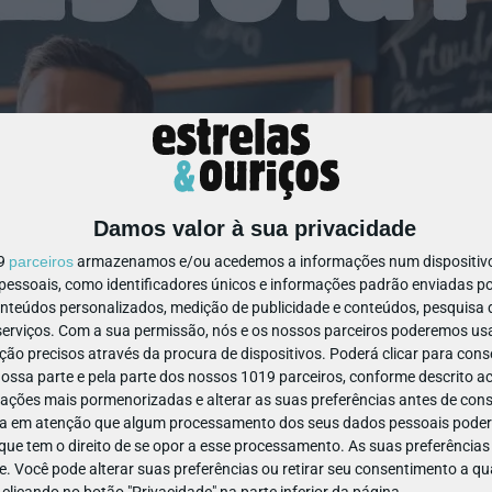
Damos valor à sua privacidade
19
parceiros
armazenamos e/ou acedemos a informações num dispositivo,
ssoais, como identificadores únicos e informações padrão enviadas po
onteúdos personalizados, medição de publicidade e conteúdos, pesquisa 
erviços.
Com a sua permissão, nós e os nossos parceiros poderemos usar
ão precisos através da procura de dispositivos. Poderá clicar para conse
ssa parte e pela parte dos nossos 1019 parceiros, conforme descrito ac
ações mais pormenorizadas e alterar as suas preferências antes de cons
a em atenção que algum processamento dos seus dados pessoais poderá
ue tem o direito de se opor a esse processamento. As suas preferências
e. Você pode alterar suas preferências ou retirar seu consentimento a 