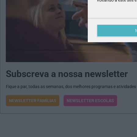
voltando a este site 
Subscreva a nossa newsletter
Fique a par, todas as semanas, dos melhores programas e atividades
NEWSLETTER FAMÍLIAS
NEWSLETTER ESCOLAS