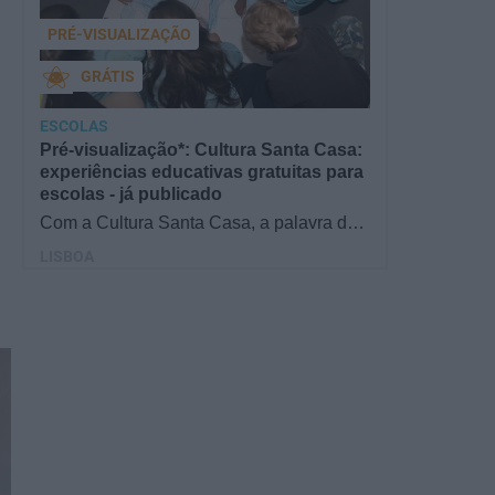
PRÉ-VISUALIZAÇÃO
GRÁTIS
ESCOLAS
Pré-visualização*: Cultura Santa Casa:
experiências educativas gratuitas para
escolas - já publicado
Com a Cultura Santa Casa, a palavra de
ordem é aprender de forma diversificada e
LISBOA
criativa, estimulando o…