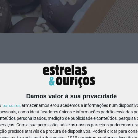
m glúten, sem lactose e sem refinados — e ainda com muitas
ssão é simples: que todas as crianças possam festejar,
.
Damos valor à sua privacidade
ais gulosos!
19
parceiros
armazenamos e/ou acedemos a informações num dispositivo,
ssoais, como identificadores únicos e informações padrão enviadas po
onteúdos personalizados, medição de publicidade e conteúdos, pesquisa 
s e inclusivos
erviços.
Com a sua permissão, nós e os nossos parceiros poderemos usar
ão precisos através da procura de dispositivos. Poderá clicar para conse
cioso e adequado a todas as necessidades alimentares… encontro
ssa parte e pela parte dos nossos 1019 parceiros, conforme descrito ac