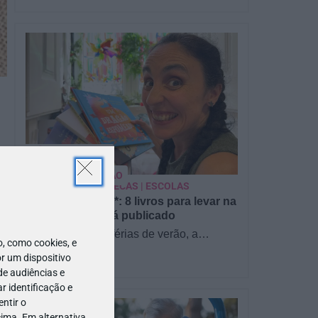
PARA BEBÉS
PRÉ-VISUALIZAÇÃO
CONTOS E BIBLIOTECAS | ESCOLAS
Pré-visualização*: 8 livros para levar na
mala de férias - já publicado
Para celebrar as férias de verão, a
 como cookies, e
Estrelas & Ouriços fez uma parceria com
r um dispositivo
a Sofia Vieira, da livraria…
de audiências e
 identificação e
ntir o
u
ima. Em alternativa,