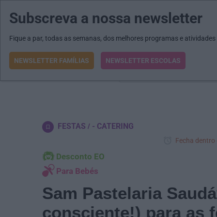
Subscreva a nossa newsletter
MENU
MAIL
JORNAIS
Revista E&O
Passe
arrow_drop_down
Fique a par, todas as semanas, dos melhores programas e atividades
NEWSLETTER FAMÍLIAS
NEWSLETTER ESCOLAS
O que procura?
FESTAS
- CATERING
Fecha dentro
Desconto EO
Para Bebés
Sam Pastelaria Saudáv
consciente!) para as 