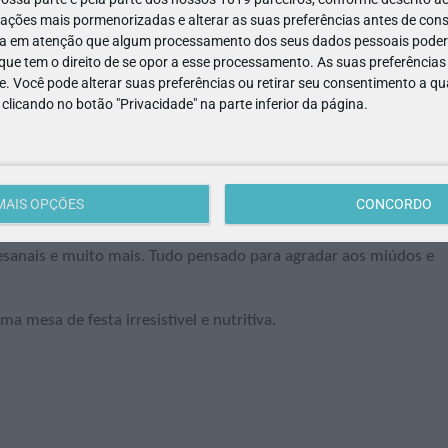
o gosto do aniversariante e adaptados às idades e fases de
ações mais pormenorizadas e alterar as suas preferências antes de cons
a em atenção que algum processamento dos seus dados pessoais poderá
perfeitos para bebés que fazem 1
s adoçados com fruta,
ue tem o direito de se opor a esse processamento. As suas preferências
e. Você pode alterar suas preferências ou retirar seu consentimento a 
e clicando no botão "Privacidade" na parte inferior da página.
 sem comprometer o sabor nem o aspeto!
a festa
MAIS OPÇÕES
CONCORDO
es e snacks saudáveis ideais para festas de aniversário: bombo
tesanais e muito mais. Tudo pensado para agradar aos miúdos e
 mesa de festa irresistível e nutritiva.