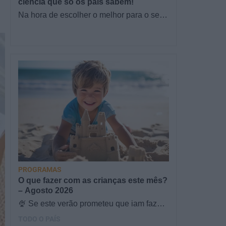
ciência que só os pais sabem!
Na hora de escolher o melhor para o seu
filho, cada instinto conta. E quando chega
a etapa da alimentação a…
PROGRAMAS
O que fazer com as crianças este mês?
– Agosto 2026
🍨 Se este verão prometeu que iam fazer
mais do que praia e gelados... este artigo
TODO O PAÍS
é para si. Há um eclipse do…