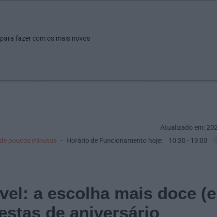
ar
Ver
Fazer
Poupar
Pais
Bebés
Escola
arrow_drop_down
arrow_drop_down
arrow_drop_down
arrow_drop_down
arrow_drop_down
 para fazer com os mais novos
Idade
Localização
Selecione
Selecionar uma o
Atualizado em: 20
 de poucos minutos
Horário de Funcionamento hoje:
10:30 - 19:00
el: a escolha mais doce (e
festas de aniversário