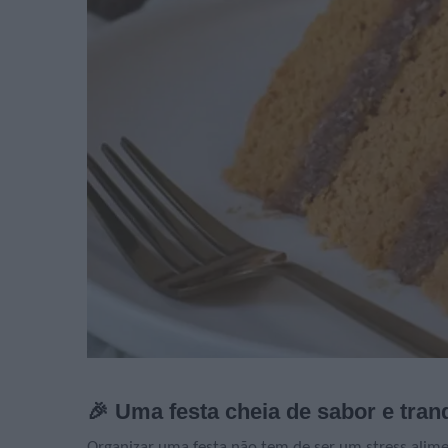
🎉 Uma festa cheia de sabor e tran
Organizar uma festa não tem de ser um stress alime