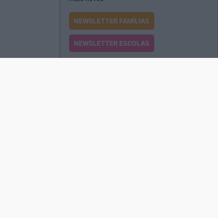
NEWSLETTER FAMÍLIAS
NEWSLETTER ESCOLAS
Passatempos
Produtos e Serviços
Assinatura
Edições Revista EO