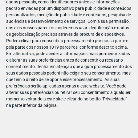
dados pessoais, como identificadores únicos e informações
padrão enviadas por um dispositivo para publicidade e conteúdos
personalizados, medição de publicidade e conteúdos, pesquisa de
audiências e desenvolvimento de serviços.
Com a sua permissão,
nós e os nossos parceiros poderemos usar identificação e dados
DEZ
18
de geolocalização precisos através da procura de dispositivos.
Poderá clicar para consentir o processamento por nossa parte e
pela parte dos nossos 1019 parceiros, conforme descrito acima.
Em alternativa, pode aceder a informações mais pormenorizadas
Viagens El Corte Inglés passatempo Parque
e alterar as suas preferências antes de consentir ou recusar o
consentimento.
Tenha em atenção que algum processamento dos
Warner e hotel família e Looney Tunes
seus dados pessoais poderá não exigir o seu consentimento, mas
que tem o direito de se opor a esse processamento. As suas
preferências serão aplicadas apenas a este website. Você pode
alterar suas preferências ou retirar seu consentimento a qualquer
momento voltando a este site e clicando no botão "Privacidade"
na parte inferior da página.