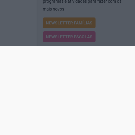
programas e atividades para fazer com os
mais novos
NEWSLETTER FAMÍLIAS
NEWSLETTER ESCOLAS
Passatempos
Produtos e Serviços