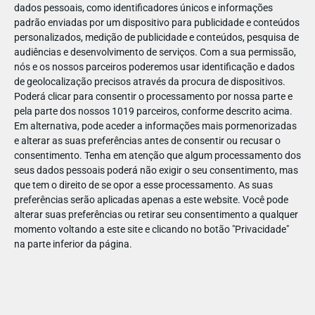
dados pessoais, como identificadores únicos e informações
padrão enviadas por um dispositivo para publicidade e conteúdos
personalizados, medição de publicidade e conteúdos, pesquisa de
audiências e desenvolvimento de serviços.
Com a sua permissão,
nós e os nossos parceiros poderemos usar identificação e dados
AGO
22
de geolocalização precisos através da procura de dispositivos.
Poderá clicar para consentir o processamento por nossa parte e
pela parte dos nossos 1019 parceiros, conforme descrito acima.
Em alternativa, pode aceder a informações mais pormenorizadas
Universal Music Portugal espetáculo infantil
e alterar as suas preferências antes de consentir ou recusar o
consentimento.
Tenha em atenção que algum processamento dos
Miss Cindy atriz com ilustração céu azul ao
seus dados pessoais poderá não exigir o seu consentimento, mas
fundo
que tem o direito de se opor a esse processamento. As suas
preferências serão aplicadas apenas a este website. Você pode
alterar suas preferências ou retirar seu consentimento a qualquer
momento voltando a este site e clicando no botão "Privacidade"
na parte inferior da página.