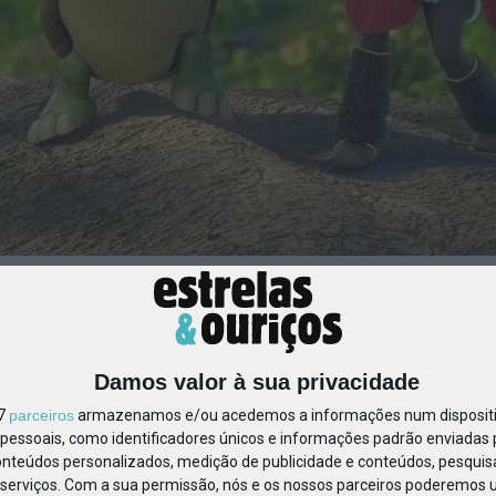
diovisuais Emma a Grande 
 com tartaruga a tapar os 
es para fazer com os mais novos
Damos valor à sua privacidade
17
parceiros
armazenamos e/ou acedemos a informações num dispositiv
essoais, como identificadores únicos e informações padrão enviadas p
onteúdos personalizados, medição de publicidade e conteúdos, pesquis
serviços.
Com a sua permissão, nós e os nossos parceiros poderemos us