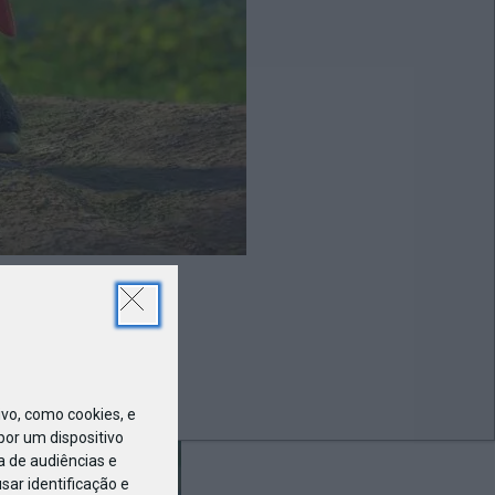
FEV
21
Aventura
olhos
o, como cookies, e
or um dispositivo
a de audiências e
ar identificação e