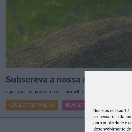
Pris Au
Subscreva a nossa newsletter
Emma
Fique a par, todas as semanas, dos melhores programas e atividad
NEWSLETTER FAMÍLIAS
NEWSLETTER ESCOLAS
Nós e os nossos 10
processamos dados p
para publicidade e c
desenvolvimento de 