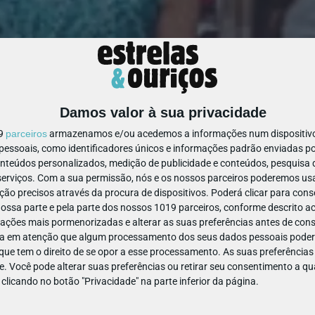
Damos valor à sua privacidade
19
parceiros
armazenamos e/ou acedemos a informações num dispositivo,
ssoais, como identificadores únicos e informações padrão enviadas po
onteúdos personalizados, medição de publicidade e conteúdos, pesquisa 
erviços.
Com a sua permissão, nós e os nossos parceiros poderemos usar
ão precisos através da procura de dispositivos. Poderá clicar para conse
ssa parte e pela parte dos nossos 1019 parceiros, conforme descrito ac
 para fazer com os mais novos
ações mais pormenorizadas e alterar as suas preferências antes de cons
a em atenção que algum processamento dos seus dados pessoais poderá
ue tem o direito de se opor a esse processamento. As suas preferências
e. Você pode alterar suas preferências ou retirar seu consentimento a 
e clicando no botão "Privacidade" na parte inferior da página.