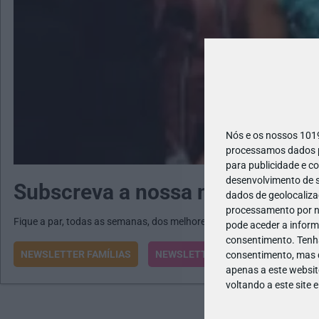
Nós e os nossos 10
processamos dados pe
para publicidade e c
desenvolvimento de s
Subscreva a nossa newsletter
dados de geolocalizaç
processamento por no
Fique a par, todas as semanas, dos melhores programas e atividades
pode aceder a inform
consentimento.
Tenh
NEWSLETTER FAMÍLIAS
NEWSLETTER ESCOLAS
consentimento, mas q
apenas a este websit
voltando a este site 