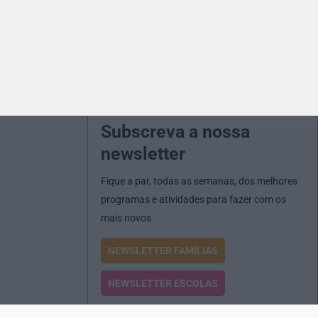
Subscreva a nossa
newsletter
Fique a par, todas as semanas, dos melhores
programas e atividades para fazer com os
mais novos
NEWSLETTER FAMÍLIAS
NEWSLETTER ESCOLAS