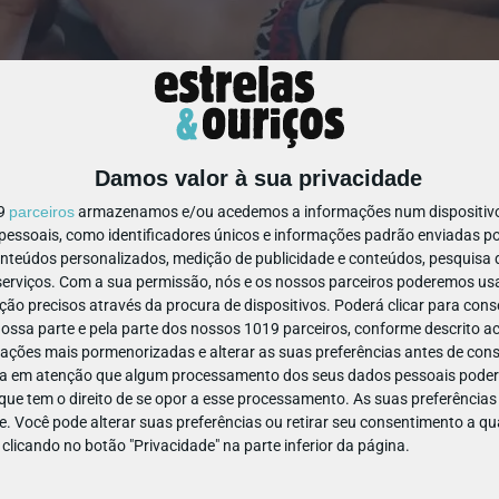
Damos valor à sua privacidade
19
parceiros
armazenamos e/ou acedemos a informações num dispositivo,
ssoais, como identificadores únicos e informações padrão enviadas po
onteúdos personalizados, medição de publicidade e conteúdos, pesquisa 
erviços.
Com a sua permissão, nós e os nossos parceiros poderemos usar
ão precisos através da procura de dispositivos. Poderá clicar para conse
ssa parte e pela parte dos nossos 1019 parceiros, conforme descrito ac
 para fazer com os mais novos
ações mais pormenorizadas e alterar as suas preferências antes de cons
a em atenção que algum processamento dos seus dados pessoais poderá
ue tem o direito de se opor a esse processamento. As suas preferências
e. Você pode alterar suas preferências ou retirar seu consentimento a 
e clicando no botão "Privacidade" na parte inferior da página.