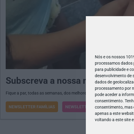
Nós e os nossos 10
processamos dados pe
para publicidade e c
desenvolvimento de s
Subscreva a nossa newsletter
dados de geolocalizaç
processamento por no
Fique a par, todas as semanas, dos melhores programas e atividades
pode aceder a inform
consentimento.
Tenh
NEWSLETTER FAMÍLIAS
NEWSLETTER ESCOLAS
consentimento, mas q
apenas a este websit
voltando a este site 