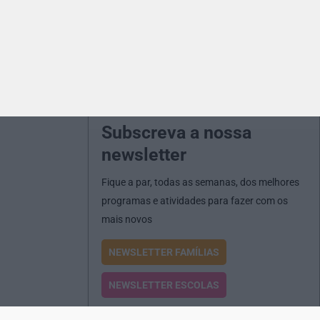
Subscreva a nossa
newsletter
Fique a par, todas as semanas, dos melhores
programas e atividades para fazer com os
mais novos
NEWSLETTER FAMÍLIAS
NEWSLETTER ESCOLAS