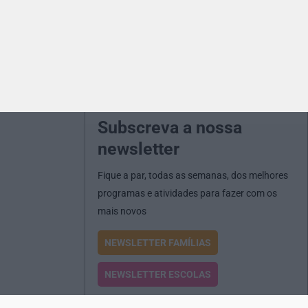
Subscreva a nossa
newsletter
Fique a par, todas as semanas, dos melhores
programas e atividades para fazer com os
mais novos
NEWSLETTER FAMÍLIAS
NEWSLETTER ESCOLAS