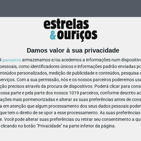
Damos valor à sua privacidade
19
parceiros
armazenamos e/ou acedemos a informações num dispositivo,
ssoais, como identificadores únicos e informações padrão enviadas po
onteúdos personalizados, medição de publicidade e conteúdos, pesquisa 
erviços.
Com a sua permissão, nós e os nossos parceiros poderemos usar
ão precisos através da procura de dispositivos. Poderá clicar para conse
ssa parte e pela parte dos nossos 1019 parceiros, conforme descrito ac
ações mais pormenorizadas e alterar as suas preferências antes de cons
a em atenção que algum processamento dos seus dados pessoais poderá
ue tem o direito de se opor a esse processamento. As suas preferências
e. Você pode alterar suas preferências ou retirar seu consentimento a 
e clicando no botão "Privacidade" na parte inferior da página.