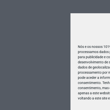
Nós e os nossos 10
processamos dados pe
para publicidade e c
desenvolvimento de s
dados de geolocalizaç
processamento por no
pode aceder a inform
consentimento.
Tenh
consentimento, mas q
apenas a este websit
voltando a este site 