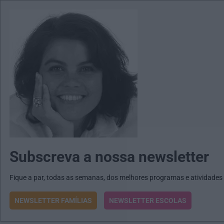
MENU
MAIL
JORNAIS
Revista E&O
Passe
arrow_drop_down
Subscreva a nossa newsletter
Fique a par, todas as semanas, dos melhores programas e atividades
NEWSLETTER FAMÍLIAS
NEWSLETTER ESCOLAS