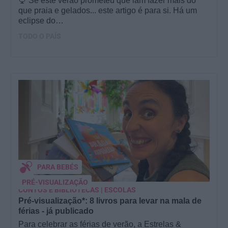
🍨 Se este verão prometeu que iam fazer mais do
que praia e gelados... este artigo é para si. Há um
eclipse do…
TODO O PAÍS
PARA BEBÉS
PRÉ-VISUALIZAÇÃO
CONTOS E BIBLIOTECAS | ESCOLAS
Pré-visualização*: 8 livros para levar na mala de
férias - já publicado
Para celebrar as férias de verão, a Estrelas &