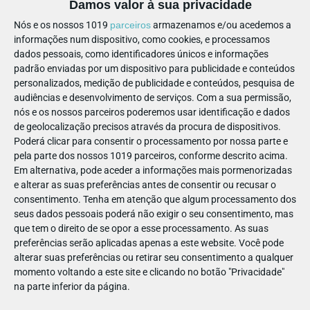
Damos valor à sua privacidade
Coleção: jardins
Nós e os nossos 1019
parceiros
armazenamos e/ou acedemos a
informações num dispositivo, como cookies, e processamos
Construir um espaço pessoal e único, a partir das
dados pessoais, como identificadores únicos e informações
padrão enviadas por um dispositivo para publicidade e conteúdos
experiências e das conexões entre a criança e o jardim.
personalizados, medição de publicidade e conteúdos, pesquisa de
📍 Quinta de Serralves | ⏳ 120 min.
audiências e desenvolvimento de serviços.
Com a sua permissão,
nós e os nossos parceiros poderemos usar identificação e dados
de geolocalização precisos através da procura de dispositivos.
Poderá clicar para consentir o processamento por nossa parte e
🎨 Atividades do 1.º Ciclo
pela parte dos nossos 1019 parceiros, conforme descrito acima.
Em alternativa, pode aceder a informações mais pormenorizadas
e alterar as suas preferências antes de consentir ou recusar o
consentimento.
Tenha em atenção que algum processamento dos
seus dados pessoais poderá não exigir o seu consentimento, mas
que tem o direito de se opor a esse processamento. As suas
preferências serão aplicadas apenas a este website. Você pode
alterar suas preferências ou retirar seu consentimento a qualquer
momento voltando a este site e clicando no botão "Privacidade"
na parte inferior da página.