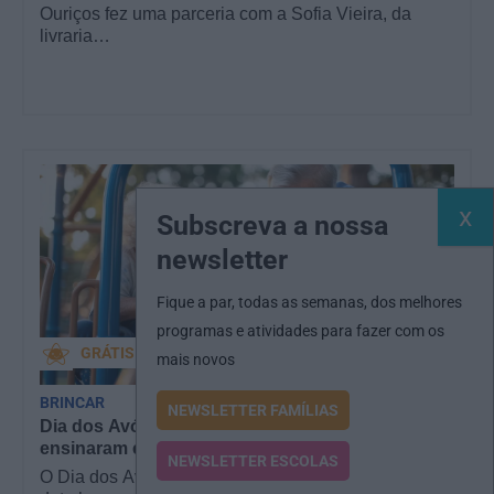
Ouriços fez uma parceria com a Sofia Vieira, da
livraria…
Subscreva a nossa
newsletter
Fique a par, todas as semanas, dos melhores
programas e atividades para fazer com os
GRÁTIS
mais novos
BRINCAR
NEWSLETTER FAMÍLIAS
Dia dos Avós: 10 coisas que os nossos avós nos
ensinaram e atividades para os celebrar
NEWSLETTER ESCOLAS
O Dia dos Avós está aí! Celebrada a 26 de julho, a