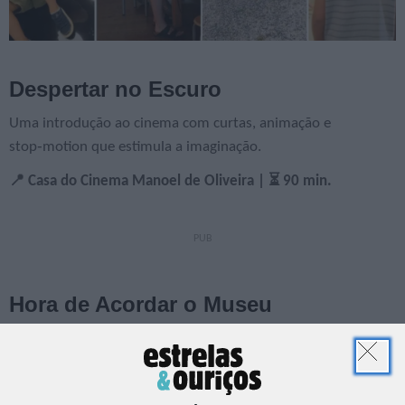
Despertar no Escuro
Uma introdução ao cinema com curtas, animação e
stop‑motion que estimula a imaginação.
📍 Casa do Cinema Manoel de Oliveira | ⏳ 90 min.
Hora de Acordar o Museu
As obras "dormem" e, através de atividades criativas, são
"acordadas" para revelar histórias.
📍 Museu de Serralves | ⏳ 90 min.