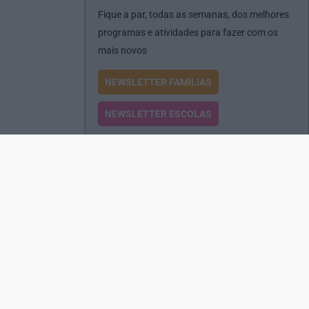
Fique a par, todas as semanas, dos melhores
programas e atividades para fazer com os
mais novos
NEWSLETTER FAMÍLIAS
NEWSLETTER ESCOLAS
Passatempos
Produtos e Serviços