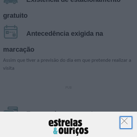
gratuito
Antecedência exigida na
marcação
Assim que tiver a previsão do dia em que pretende realizar a
visita
Formas de pagamento
Multibanco, Transferência ou Numerário (pago ao grupo de