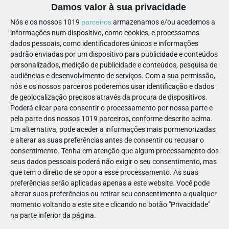
teatro "Nariz")
Damos valor à sua privacidade
Nós e os nossos 1019
parceiros
armazenamos e/ou acedemos a
informações num dispositivo, como cookies, e processamos
Existência de área dedicada ao
dados pessoais, como identificadores únicos e informações
padrão enviadas por um dispositivo para publicidade e conteúdos
lanche/alimentação
personalizados, medição de publicidade e conteúdos, pesquisa de
audiências e desenvolvimento de serviços.
Com a sua permissão,
Conheça a programação:
nós e os nossos parceiros poderemos usar identificação e dados
de geolocalização precisos através da procura de dispositivos.
Leitura de Contos | 1.º Ciclo
Poderá clicar para consentir o processamento por nossa parte e
pela parte dos nossos 1019 parceiros, conforme descrito acima.
Leitura de uma história sobre o Mosteiro, ou na leitura da
Em alternativa, pode aceder a informações mais pormenorizadas
história da Sala do Capítulo. No final, os alunos levam uma
e alterar as suas preferências antes de consentir ou recusar o
consentimento.
Tenha em atenção que algum processamento dos
folha para pintar na Escola e tentar reconstituir a história e
seus dados pessoais poderá não exigir o seu consentimento, mas
consolidar conhecimentos.
que tem o direito de se opor a esse processamento. As suas
preferências serão aplicadas apenas a este website. Você pode
Duração:
1 hora
alterar suas preferências ou retirar seu consentimento a qualquer
Obs.:
Para um máximo de 25 participantes.
momento voltando a este site e clicando no botão "Privacidade"
na parte inferior da página.
Peddy Paper | 2.º e 3.º Ciclos