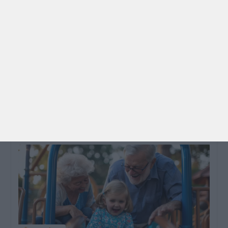
PARA BEBÉS
PRÉ-VISUALIZAÇÃO
CONTOS E BIBLIOTECAS | ESCOLAS
Pré-visualização*: 8 livros para levar na mala de
férias - já publicado
Para celebrar as férias de verão, a Estrelas &
Ouriços fez uma parceria com a Sofia Vieira, da
livraria…