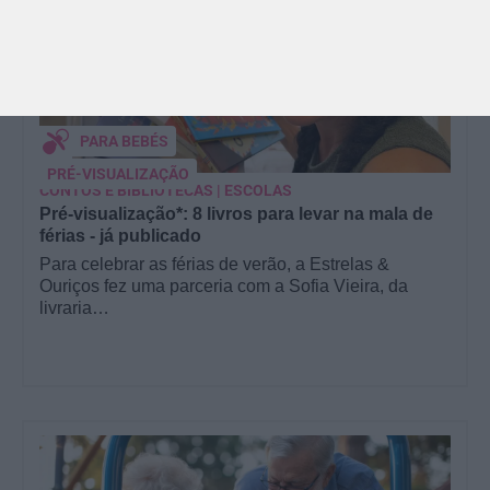
PARA BEBÉS
PRÉ-VISUALIZAÇÃO
CONTOS E BIBLIOTECAS | ESCOLAS
Pré-visualização*: 8 livros para levar na mala de
férias - já publicado
Para celebrar as férias de verão, a Estrelas &
Ouriços fez uma parceria com a Sofia Vieira, da
livraria…