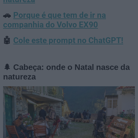
Porque é que tem de ir na
🚗
companhia do Volvo EX90
Cole este prompt no ChatGPT!
🤖
🌲 Cabeça: onde o Natal nasce da
natureza