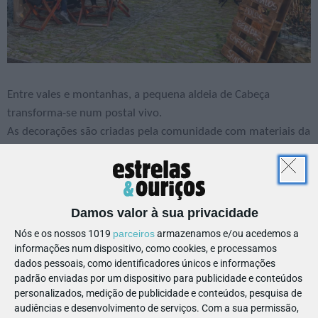
Entre vales e montanhas, a pequena aldeia de Cabeça
transforma-se num postal vivo.
As decorações são criadas pela comunidade com materiais da
serra e o evento integra o
Plano de Animação da Rede de
Aldeias de Montanha
.
Os visitantes são convidados a participar em
workshops
Damos valor à sua privacidade
familiares
, enquanto os adultos recordam tradições, as
crianças divertem-se em workshops tão diversos como de
Nós e os nossos 1019
parceiros
armazenamos e/ou acedemos a
informações num dispositivo, como cookies, e processamos
feltragem, cerâmica e construção de enfeites naturais.
dados pessoais, como identificadores únicos e informações
PUB
padrão enviadas por um dispositivo para publicidade e conteúdos
personalizados, medição de publicidade e conteúdos, pesquisa de
audiências e desenvolvimento de serviços.
Com a sua permissão,