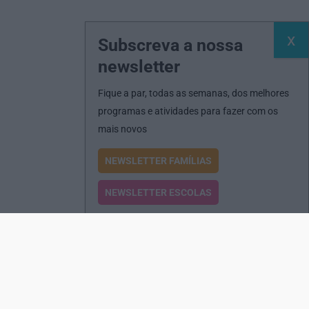
Subscreva a nossa
newsletter
Fique a par, todas as semanas, dos melhores
programas e atividades para fazer com os
mais novos
NEWSLETTER FAMÍLIAS
NEWSLETTER ESCOLAS