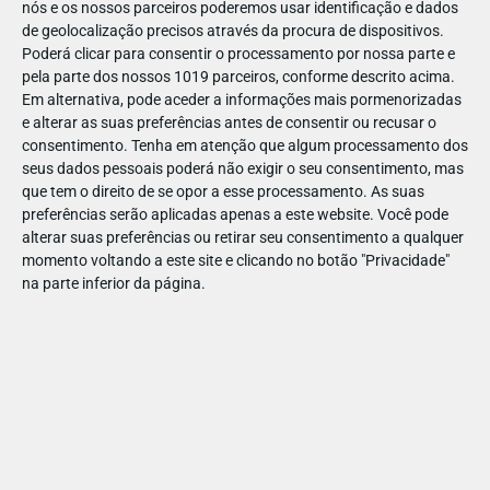
nós e os nossos parceiros poderemos usar identificação e dados
de geolocalização precisos através da procura de dispositivos.
Poderá clicar para consentir o processamento por nossa parte e
pela parte dos nossos 1019 parceiros, conforme descrito acima.
🍞 Sabores, histórias e aventuras
Em alternativa, pode aceder a informações mais pormenorizadas
e alterar as suas preferências antes de consentir ou recusar o
O roteiro inclui paragens em Seia, com visitas ao
Museu do
consentimento.
Tenha em atenção que algum processamento dos
Pão
, onde os miúdos literalmente “põem a mão na massa”, e
seus dados pessoais poderá não exigir o seu consentimento, mas
ao
Museu do Brinquedo
, uma viagem nostálgica por várias
que tem o direito de se opor a esse processamento. As suas
preferências serão aplicadas apenas a este website. Você pode
gerações.
alterar suas preferências ou retirar seu consentimento a qualquer
momento voltando a este site e clicando no botão "Privacidade"
Entre uma e outra visita, vale a pena provar as especialidades
na parte inferior da página.
locais - o queijo, o pão serrano e as iguarias das pastelarias!
E, claro,
encontrar rochas em forma de animais e pessoas
na
paisagem (encontre-as no nosso roteiro).
Encontre os segredos mais perto
de si, neste mapa!