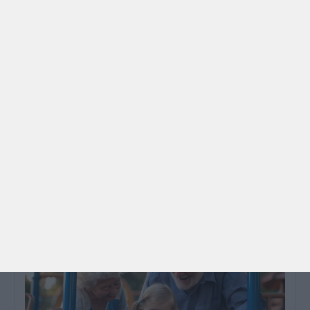
PARA BEBÉS
PRÉ-VISUALIZAÇÃO
CONTOS E BIBLIOTECAS | ESCOLAS
Pré-visualização*: 8 livros para levar na mala de
férias - já publicado
Para celebrar as férias de verão, a Estrelas &
Ouriços fez uma parceria com a Sofia Vieira, da
livraria…