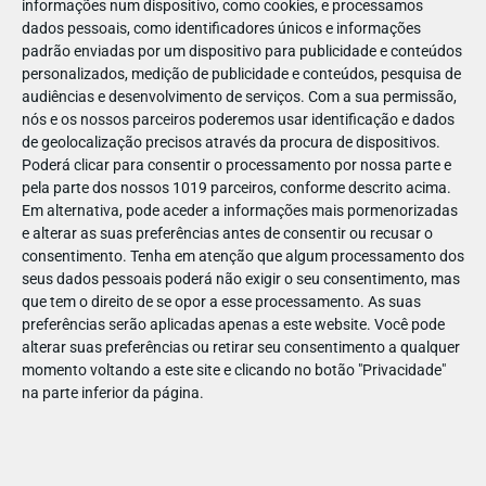
informações num dispositivo, como cookies, e processamos
3. ☀️ Clima e horário de verão
dados pessoais, como identificadores únicos e informações
padrão enviadas por um dispositivo para publicidade e conteúdos
No verão, o parque está aberto até mais tarde, o que significa
personalizados, medição de publicidade e conteúdos, pesquisa de
audiências e desenvolvimento de serviços.
Com a sua permissão,
mais tempo para aproveitar todas as atrações… e claro,
nós e os nossos parceiros poderemos usar identificação e dados
terminar o dia com o espetáculo de fogos de artifício! A
de geolocalização precisos através da procura de dispositivos.
Disneyland Paris em clima quente é puro encanto até ao
Poderá clicar para consentir o processamento por nossa parte e
último minuto.
pela parte dos nossos 1019 parceiros, conforme descrito acima.
Em alternativa, pode aceder a informações mais pormenorizadas
PUB
e alterar as suas preferências antes de consentir ou recusar o
consentimento.
Tenha em atenção que algum processamento dos
seus dados pessoais poderá não exigir o seu consentimento, mas
que tem o direito de se opor a esse processamento. As suas
preferências serão aplicadas apenas a este website. Você pode
4. 🌊 Atrações aquáticas ainda mais
alterar suas preferências ou retirar seu consentimento a qualquer
momento voltando a este site e clicando no botão "Privacidade"
divertidas
na parte inferior da página.
Com o calor do verão, as atrações com água tornam-se as
favoritas da pequenada (e dos adultos também!). "Pirates of
the Caribbean" e "It’s a Small World" trazem a frescura tão