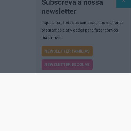
Subscreva a nossa
newsletter
Fique a par, todas as semanas, dos melhores
programas e atividades para fazer com os
mais novos
NEWSLETTER FAMÍLIAS
NEWSLETTER ESCOLAS
Passatempos
Produtos e Serviços