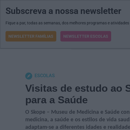
Subscreva a nossa newsletter
MENU
MAIL
JORNAIS
Revista E&O
Passe
arrow_drop_down
Fique a par, todas as semanas, dos melhores programas e atividades
NEWSLETTER FAMÍLIAS
NEWSLETTER ESCOLAS
O que procura?
ESCOLAS
Visitas de estudo ao
para a Saúde
O Skope – Museu de Medicina e Saúde convi
medicina, a saúde e os estilos de vida saudá
adaptam-se a diferentes idades e realidade