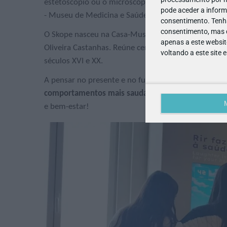
estetoscópio ou o microscópio. E é precisamente o 
pode aceder a inform
- Museu de Medicina e Saúde.
consentimento.
Tenh
consentimento, mas q
O Skope nasceu na Casa-Museu Dr. Hermes, o museu
apenas a este websit
Oliveira Castanhas. Reúne cerca de
1800 peças
, de 
voltando a este site 
séculos XVI e XX.
A pensar no presente e no futuro, tem como objeti
comportamentos mais saudáveis e sustentáveis
atr
e bem-estar!