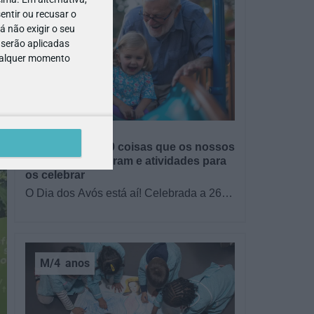
e
entir ou recusar o
 não exigir o seu
 serão aplicadas
qualquer momento
GRÁTIS
BRINCAR
Dia dos Avós: 10 coisas que os nossos
avós nos ensinaram e atividades para
os celebrar
O Dia dos Avós está aí! Celebrada a 26
de julho, a data homenageia todos os
avós, relembrando a importância…
M/4
anos