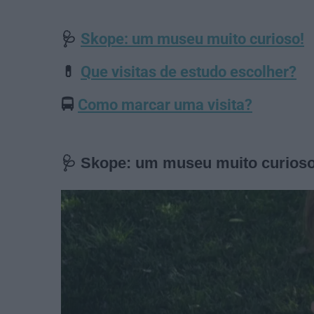
🩺
Skope: um museu muito curioso!
💊
Que visitas de estudo escolher?
🚍
Como marcar uma visita?
🩺 Skope: um museu muito curioso