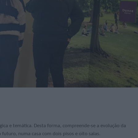
ógica e temática. Desta forma, compreende-se a evolução da
 futuro, numa casa com dois pisos e oito salas.