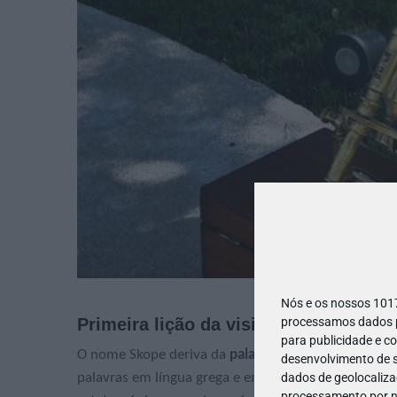
Nós e os nossos 10
processamos dados pe
Primeira lição da visita!
para publicidade e c
O nome Skope deriva da
palavra grega skopein
, que
desenvolvimento de s
dados de geolocalizaç
palavras em língua grega e em línguas modernas de
processamento por no