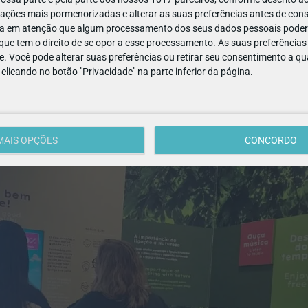
desafio de ver mais longe que nos é lançado numa visita ao Skop
ações mais pormenorizadas e alterar as suas preferências antes de cons
a em atenção que algum processamento dos seus dados pessoais poderá
ue tem o direito de se opor a esse processamento. As suas preferências
 particular do
médico e colecionador aveirense
Hermes de
e. Você pode alterar suas preferências ou retirar seu consentimento a 
diversas especialidades, com datas compreendidas entre os
e clicando no botão "Privacidade" na parte inferior da página.
vo
ajudar a capacitar os visitantes
para a adoção de
avés do conhecimento e da sua utilização em prol de mais saúde
MAIS OPÇÕES
CONCORDO