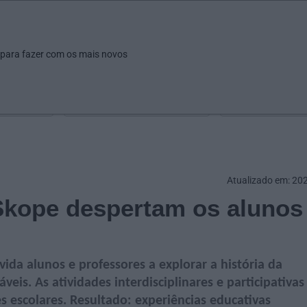
ar
Ver
Fazer
Poupar
Pais
Bebés
Escola
arrow_drop_down
arrow_drop_down
arrow_drop_down
arrow_drop_down
arrow_drop_down
 para fazer com os mais novos
Idade
Localização
Selecione
Selecionar uma o
Atualizado em: 20
 Skope despertam os alunos
da alunos e professores a explorar a história da
veis. As atividades interdisciplinares e participativas
s escolares. Resultado: experiências educativas