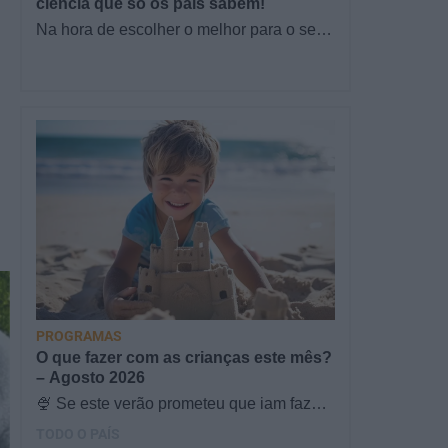
ciência que só os pais sabem!
Na hora de escolher o melhor para o seu
filho, cada instinto conta. E quando chega
a etapa da alimentação a…
PROGRAMAS
O que fazer com as crianças este mês?
– Agosto 2026
🍨 Se este verão prometeu que iam fazer
mais do que praia e gelados... este artigo
TODO O PAÍS
é para si. Há um eclipse do…