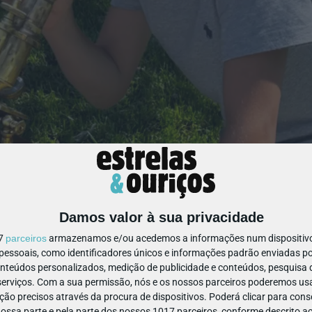
Damos valor à sua privacidade
17
parceiros
armazenamos e/ou acedemos a informações num dispositivo,
ssoais, como identificadores únicos e informações padrão enviadas po
onteúdos personalizados, medição de publicidade e conteúdos, pesquisa 
 significa “observar” ou “examinar”. É também raiz de várias
erviços.
Com a sua permissão, nós e os nossos parceiros poderemos usar
ão precisos através da procura de dispositivos. Poderá clicar para conse
 diversos objetos que nos permitem “
ver mais longe
”, como o
ssa parte e pela parte dos nossos 1017 parceiros, conforme descrito ac