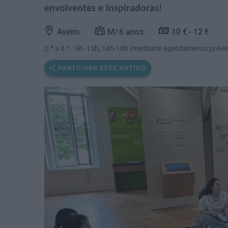
envolventes e inspiradoras!
Aveiro
6
anos
10 €
12 €
2.ª a 6.ª.: 9h- 13h, 14h-18h (mediante agendamento prévio
PARTILHAR ESTE ARTIGO