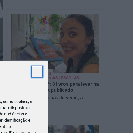
PARA BEBÉS
PRÉ-VISUALIZAÇÃO
CONTOS E BIBLIOTECAS | ESCOLAS
Pré-visualização*: 8 livros para levar na
mala de férias - já publicado
Para celebrar as férias de verão, a
 como cookies, e
Estrelas & Ouriços fez uma parceria com
r um dispositivo
a Sofia Vieira, da livraria…
de audiências e
 identificação e
ntir o
ima. Em alternativa,