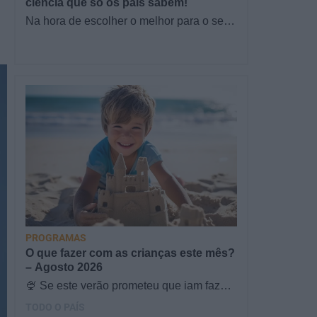
ciência que só os pais sabem!
Na hora de escolher o melhor para o seu
filho, cada instinto conta. E quando chega
a etapa da alimentação a…
PROGRAMAS
O que fazer com as crianças este mês?
– Agosto 2026
🍨 Se este verão prometeu que iam fazer
mais do que praia e gelados... este artigo
TODO O PAÍS
é para si. Há um eclipse do…