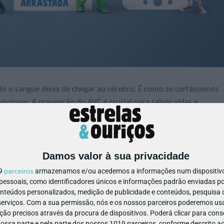
do o sangue deixa de chegar ao cérebro. É como se cortássemos
uncionar. A prevenção do AVC é crucial para salvar vidas e
Damos valor à sua privacidade
ntomas de AVC de modo fácil de lembrar:
19
parceiros
armazenamos e/ou acedemos a informações num dispositivo,
ssoais, como identificadores únicos e informações padrão enviadas po
onteúdos personalizados, medição de publicidade e conteúdos, pesquisa 
erviços.
Com a sua permissão, nós e os nossos parceiros poderemos usar
ão precisos através da procura de dispositivos. Poderá clicar para conse
ssa parte e pela parte dos nossos 1019 parceiros, conforme descrito ac