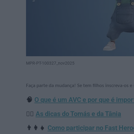
MPR-PT-100327_nov2025
Faça parte da mudança! Se tem filhos inscreva-os e 
🧠
O que é um AVC e por que é impor
🦸‍♂️
As dicas do Tomás e da Tânia
👨‍👩‍👧
Como participar no Fast Her