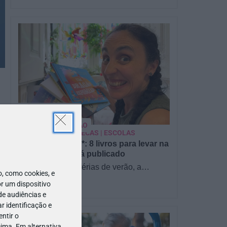
PARA BEBÉS
PRÉ-VISUALIZAÇÃO
CONTOS E BIBLIOTECAS | ESCOLAS
Pré-visualização*: 8 livros para levar na
mala de férias - já publicado
Para celebrar as férias de verão, a
 como cookies, e
Estrelas & Ouriços fez uma parceria com
r um dispositivo
a Sofia Vieira, da livraria…
de audiências e
 identificação e
ntir o
ima. Em alternativa,