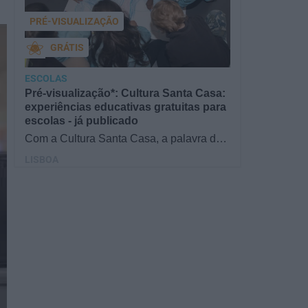
PRÉ-VISUALIZAÇÃO
GRÁTIS
ESCOLAS
Pré-visualização*: Cultura Santa Casa:
experiências educativas gratuitas para
escolas - já publicado
Com a Cultura Santa Casa, a palavra de
ordem é aprender de forma diversificada e
LISBOA
criativa, estimulando o…