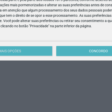
ala)
ações mais pormenorizadas e alterar as suas preferências antes de cons
a em atenção que algum processamento dos seus dados pessoais poderá
ue tem o direito de se opor a esse processamento. As suas preferências
e. Você pode alterar suas preferências ou retirar seu consentimento a 
rantir que o que se aprende se partilha, com os avós, professore
e clicando no botão "Privacidade" na parte inferior da página.
e um malvado!
muito especial: ensinar às crianças os principais sinais de AVC 
MAIS OPÇÕES
CONCORDO
ão que impede o sangue de chegar ao cérebro.