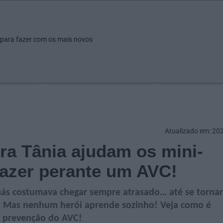
ar
Ver
Fazer
Poupar
Pais
Bebés
Escola
arrow_drop_down
arrow_drop_down
arrow_drop_down
arrow_drop_down
arrow_drop_down
 para fazer com os mais novos
Idade
Localização
Selecione
Selecionar uma o
Atualizado em: 20
ra Tânia ajudam os mini-
fazer perante um AVC!
más costumava chegar sempre atrasado… até se tornar
12. Mas nenhum herói aprende sozinho! Veja como é
a prevenção do AVC!