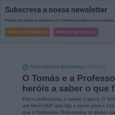
Subscreva a nossa newsletter
MENU
MAIL
JORNAIS
Revista E&O
Passe
arrow_drop_down
Fique a par, todas as semanas, dos melhores programas e atividades
NEWSLETTER FAMÍLIAS
NEWSLETTER ESCOLAS
O que procura?
PAIS
SAÚDE E SEGURANÇA
ESCOLAS
O Tomás e a Professo
heróis a saber o que 
Pais e professores, o tempo é agora. O To
um Herói FAST que liga a correr para o 1
que a Professora Tânia ensina os alunos n