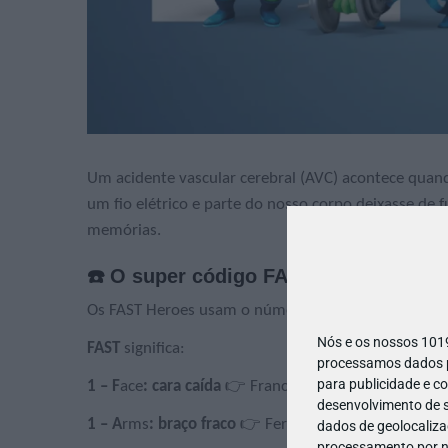
Um acidente vascular cerebral (AVC) acontece quan
um fio elétrico e parte do nosso corpo deixasse de f
memórias.
☎️ O super código FAST 112
Os FAST Heroes usam o número 112 para ensinar si
Nós e os nossos 10
FAST
significa:
processamos dados pe
para publicidade e c
1 – F
ace
: cara caída
👉 Francisco (a Face)
desenvolvimento de s
1 – A
rms
: braço fraco
👉 Fernando (a Força)
dados de geolocalizaç
processamento por no