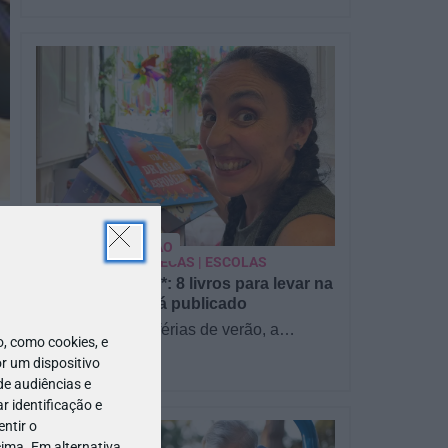
PARA BEBÉS
PRÉ-VISUALIZAÇÃO
CONTOS E BIBLIOTECAS | ESCOLAS
Pré-visualização*: 8 livros para levar na
mala de férias - já publicado
Para celebrar as férias de verão, a
 como cookies, e
Estrelas & Ouriços fez uma parceria com
r um dispositivo
a Sofia Vieira, da livraria…
de audiências e
 identificação e
ntir o
ima. Em alternativa,