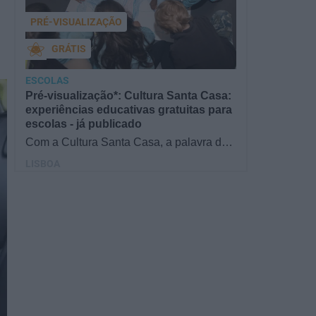
PRÉ-VISUALIZAÇÃO
GRÁTIS
ESCOLAS
Pré-visualização*: Cultura Santa Casa:
experiências educativas gratuitas para
escolas - já publicado
Com a Cultura Santa Casa, a palavra de
ordem é aprender de forma diversificada e
LISBOA
criativa, estimulando o…