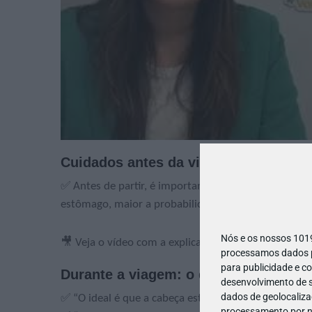
Cuidados antes da viagem: o que co
✅ Antes de partir, é importante: "Evitar volumes g
estômago, maior a probabilidade de aquele enjoo s
Nós e os nossos 10
🎥 Veja o vídeo com a explicação completa (nos mo
processamos dados pe
para publicidade e c
Durante a viagem: o que ajuda?
desenvolvimento de s
dados de geolocalizaç
✅ “O ideal é que a cabeça esteja alinhada com o m
processamento por no