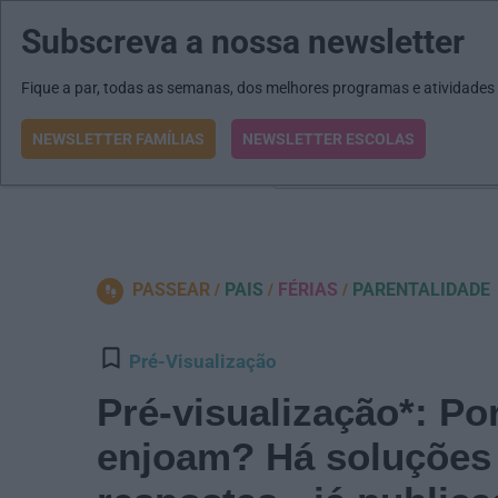
Subscreva a nossa newsletter
MENU
MAIL
JORNAIS
Revista E&O
Passe
arrow_drop_down
Fique a par, todas as semanas, dos melhores programas e atividades
NEWSLETTER FAMÍLIAS
NEWSLETTER ESCOLAS
O que procura?
PASSEAR
PAIS
FÉRIAS
PARENTALIDADE
Pré-Visualização
Pré-visualização*: P
enjoam? Há soluções 