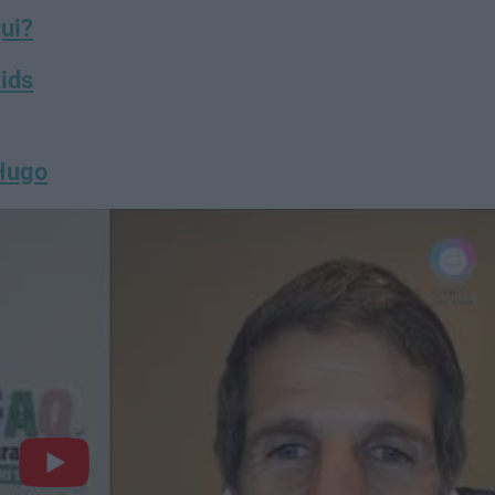
qui?
kids
 Hugo