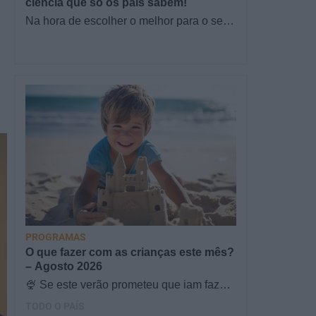
ciência que só os pais sabem!
Na hora de escolher o melhor para o seu
filho, cada instinto conta. E quando chega
a etapa da alimentação a…
PROGRAMAS
O que fazer com as crianças este mês?
– Agosto 2026
🍨 Se este verão prometeu que iam fazer
mais do que praia e gelados... este artigo
TODO O PAÍS
é para si. Há um eclipse do…