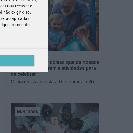
entir ou recusar o
 não exigir o seu
 serão aplicadas
qualquer momento
GRÁTIS
BRINCAR
Dia dos Avós: 10 coisas que os nossos
avós nos ensinaram e atividades para
os celebrar
O Dia dos Avós está aí! Celebrada a 26
de julho, a data homenageia todos os
avós, relembrando a importância…
M/4
anos