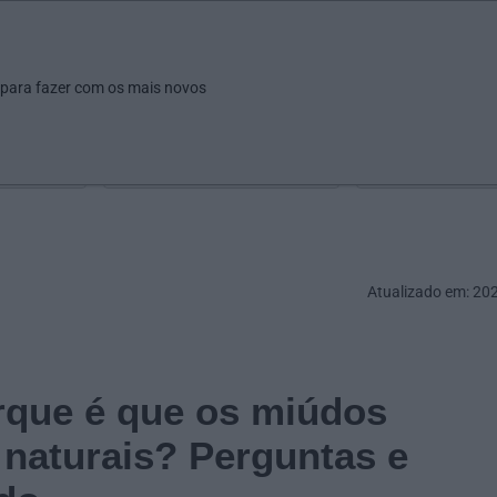
ar
Ver
Fazer
Poupar
Pais
Bebés
Escola
arrow_drop_down
arrow_drop_down
arrow_drop_down
arrow_drop_down
arrow_drop_down
 para fazer com os mais novos
Idade
Localização
Selecione
Selecionar uma o
Atualizado em: 20
orque é que os miúdos
naturais? Perguntas e