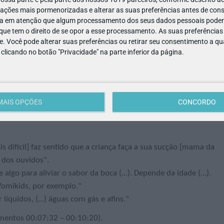
zer a viagem quando a criança estiver a dormir”
ações mais pormenorizadas e alterar as suas preferências antes de cons
a em atenção que algum processamento dos seus dados pessoais poderá
mentos 00:02:21 – 00:04:29).
ue tem o direito de se opor a esse processamento. As suas preferências
e. Você pode alterar suas preferências ou retirar seu consentimento a 
e clicando no botão "Privacidade" na parte inferior da página.
 a criança. É uma forma feliz de dar a medicação”
rebrais diferentes e permite que o cérebro se foque noutras
MAIS OPÇÕES
CONCORDO
mentos 00:04:30 – 00:07:34).
 difícil] faz sentido que a criança faça a sua sucção [mama da
 dos ouvidos".
algo para aliviar o sabor da boca (...). Depende da idade (...).
omikids, por exemplo."
íquidos, (...) águas com gás e afins."
mentos 00:07:32 – 00:10:20).