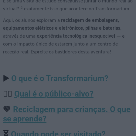
E se uma visita de estudo conseguisse juntar o mundo real ao
virtual? É exatamente isso que acontece no Transformarium.
Aqui, os alunos exploram a
reciclagem de embalagens,
equipamentos elétricos e eletrónicos, pilhas e baterias
,
através de uma
experiência tecnológica inesquecível
— e
com o impacto único de estarem junto a um centro de
receção real. Espreite os bastidores desta aventura!
O que é o Transformarium?
▶️
Qual é o público-alvo?
🙋‍♀️
Reciclagem para crianças. O que
💚
se aprende?
Quando pode ser visitado?
⏳