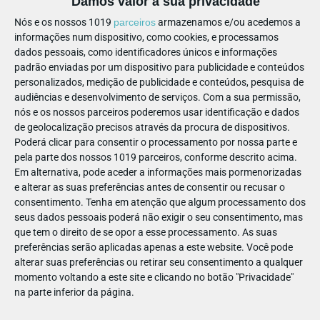
Damos valor à sua privacidade
Nós e os nossos 1019
parceiros
armazenamos e/ou acedemos a
informações num dispositivo, como cookies, e processamos
🙋‍♀️ Qual é o público-alvo?
dados pessoais, como identificadores únicos e informações
padrão enviadas por um dispositivo para publicidade e conteúdos
personalizados, medição de publicidade e conteúdos, pesquisa de
audiências e desenvolvimento de serviços.
Com a sua permissão,
nós e os nossos parceiros poderemos usar identificação e dados
de geolocalização precisos através da procura de dispositivos.
Poderá clicar para consentir o processamento por nossa parte e
pela parte dos nossos 1019 parceiros, conforme descrito acima.
Em alternativa, pode aceder a informações mais pormenorizadas
e alterar as suas preferências antes de consentir ou recusar o
consentimento.
Tenha em atenção que algum processamento dos
seus dados pessoais poderá não exigir o seu consentimento, mas
que tem o direito de se opor a esse processamento. As suas
preferências serão aplicadas apenas a este website. Você pode
alterar suas preferências ou retirar seu consentimento a qualquer
momento voltando a este site e clicando no botão "Privacidade"
Destinado à
comunidade escolar
, o Transformarium é um
na parte inferior da página.
espaço de aprendizagem interativo que transforma a