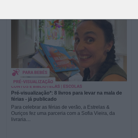
PARA BEBÉS
PRÉ-VISUALIZAÇÃO
CONTOS E BIBLIOTECAS | ESCOLAS
Pré-visualização*: 8 livros para levar na mala de
férias - já publicado
Para celebrar as férias de verão, a Estrelas &
Ouriços fez uma parceria com a Sofia Vieira, da
livraria…