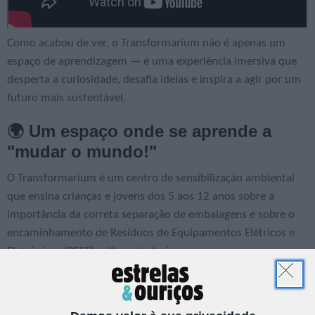
Como acabou de ver, o Transformarium não é apenas um
espaço de aprendizagem — é uma experiência imersiva que
desperta a curiosidade, desafia ideias e inspira a agir por um
futuro mais sustentável.
🌍 Um espaço onde se aprende a
"mudar o mundo!"
O Transformarium é um centro de sensibilização ambiental
que ensina crianças e jovens dos 5 aos 12 anos sobre a
importância da correta separação de embalagens e sobre o
encaminhamento de Resíduos de Equipamentos Elétricos e
Eletrónicos (REEE), pilhas e baterias.