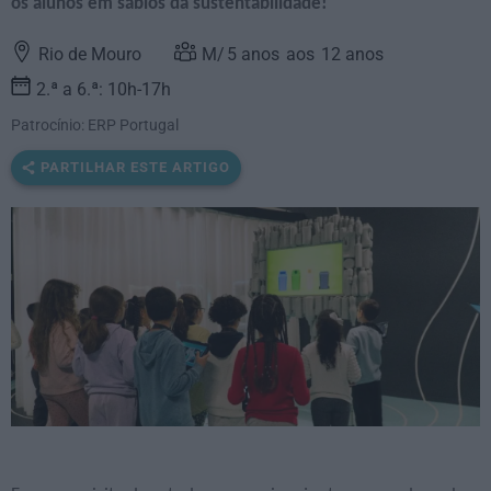
os alunos em sábios da sustentabilidade!
Rio de Mouro
5
anos
12
anos
2.ª a 6.ª: 10h-17h
Patrocínio: ERP Portugal
PARTILHAR ESTE ARTIGO