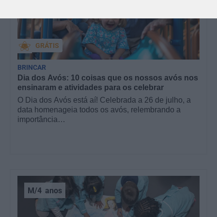
GRÁTIS
BRINCAR
Dia dos Avós: 10 coisas que os nossos avós nos
ensinaram e atividades para os celebrar
O Dia dos Avós está aí! Celebrada a 26 de julho, a
data homenageia todos os avós, relembrando a
importância…
M/4
anos