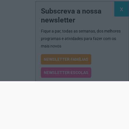
Subscreva a nossa
newsletter
Fique a par, todas as semanas, dos melhores
programas e atividades para fazer com os
mais novos
NEWSLETTER FAMÍLIAS
NEWSLETTER ESCOLAS
Passatempos