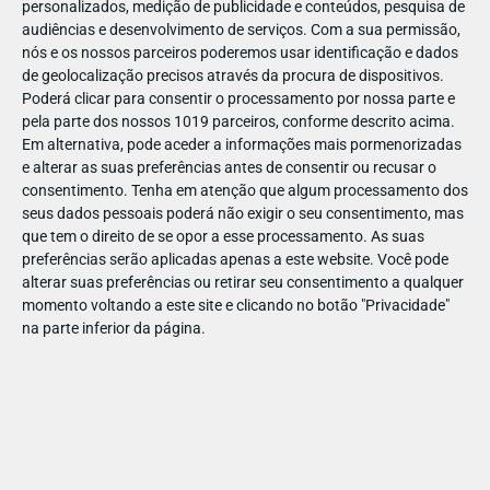
personalizados, medição de publicidade e conteúdos, pesquisa de
🙋‍♀️ Idade: Todos os públicos
audiências e desenvolvimento de serviços.
Com a sua permissão,
nós e os nossos parceiros poderemos usar identificação e dados
de geolocalização precisos através da procura de dispositivos.
Poderá clicar para consentir o processamento por nossa parte e
pela parte dos nossos 1019 parceiros, conforme descrito acima.
Em alternativa, pode aceder a informações mais pormenorizadas
e alterar as suas preferências antes de consentir ou recusar o
aqui
Saiba mais
!
consentimento.
Tenha em atenção que algum processamento dos
seus dados pessoais poderá não exigir o seu consentimento, mas
que tem o direito de se opor a esse processamento. As suas
preferências serão aplicadas apenas a este website. Você pode
Sobre o Museu das Comunicações
alterar suas preferências ou retirar seu consentimento a qualquer
momento voltando a este site e clicando no botão "Privacidade"
Situado junto ao rio Tejo, o Museu das Comunicações é um
na parte inferior da página.
espaço cheio de histórias e invenções que marcaram a
evolução das comunicações em Portugal e no mundo.
Debruçando-se sobre as várias etapas do conhecimento
científico e as biografias dos seus inventores. Muitas
descobertas foram fundamentais para o desenvolvimento
dos correios e das telecomunicações.