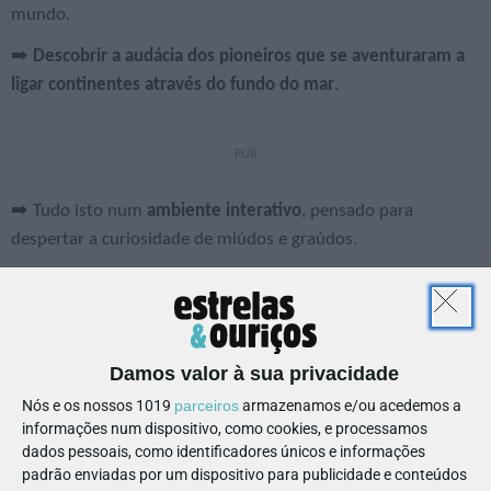
mundo.
➡️
Descobrir a audácia dos pioneiros que se aventuraram a
ligar continentes através do fundo do mar
.
➡️ Tudo isto num
ambiente interativo
, pensado para
despertar a curiosidade de miúdos e graúdos.
Informações úteis
Damos valor à sua privacidade
📅
Data:
13 set.: 15.30h-17h
Nós e os nossos 1019
parceiros
armazenamos e/ou acedemos a
💰
Preço:
2€
informações num dispositivo, como cookies, e processamos
dados pessoais, como identificadores únicos e informações
📍
Local:
Museu das Comunicações
padrão enviadas por um dispositivo para publicidade e conteúdos