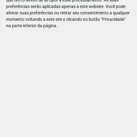
preferências serão aplicadas apenas a este website. Você pode
alterar suas preferências ou retirar seu consentimento a qualquer
momento voltando a este site e clicando no botão "Privacidade"
na parte inferior da página.
Se gostou destas sugestões, espreite também:
Cinema dentro e fora de portas
Filmes infantis com bonitas lições para os mais
pequenos
Os melhores teatros e espetáculos para crianças
O que fazer este mês com a pequenada
Estreias: os filmes infantis
mais aguardados de 2025 -
MAQUETE