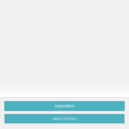
PROGRAMAS
CONCORDO
O que fazer com as crianças este mês? – Agosto
2026
MAIS OPÇÕES
🍨 Se este verão prometeu que iam fazer mais do que
praia e gelados... este artigo é para si. Há um eclipse