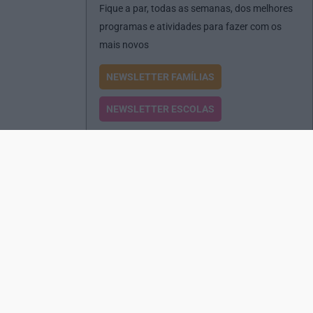
Fique a par, todas as semanas, dos melhores
programas e atividades para fazer com os
mais novos
NEWSLETTER FAMÍLIAS
NEWSLETTER ESCOLAS
Passatempos
Produtos e Serviços