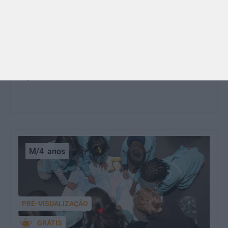
BRINCAR
Dia dos Avós: 10 coisas que os nossos avós nos
ensinaram e atividades para os celebrar
O Dia dos Avós está aí! Celebrada a 26 de julho, a
data homenageia todos os avós, relembrando a
importância…
M/4
anos
PRÉ-VISUALIZAÇÃO
GRÁTIS