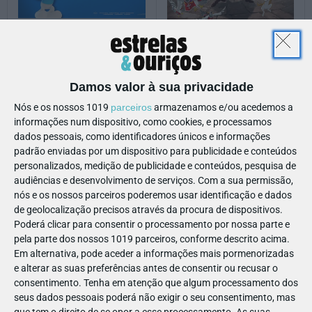
Quando o Grande Smurf é
No norte de Portugal, Ana
raptado por Razamel e
apaixona-se por Thomas,
Gargamel, Smurfina lidera
um artesão humilde. O
os Smurfs numa missão
Damos valor à sua privacidade
pai de Ana está contra
até ao mundo real para o
Nós e os nossos 1019
parceiros
armazenamos e/ou acedemos a
este amor mas Ana e
resgatar. Juntos,
informações num dispositivo, como cookies, e processamos
dados pessoais, como identificadores únicos e informações
Thomas não desistem,
enfrentam desafios e
padrão enviadas por um dispositivo para publicidade e conteúdos
com a generosidade das
descobrem o seu
personalizados, medição de publicidade e conteúdos, pesquisa de
mulheres da vila e do
verdadeiro destino,
audiências e desenvolvimento de serviços.
Com a sua permissão,
talento de um misterioso
enquanto tentam salvar o
nós e os nossos parceiros poderemos usar identificação e dados
de geolocalização precisos através da procura de dispositivos.
joalheiro.
universo.
Poderá clicar para consentir o processamento por nossa parte e
pela parte dos nossos 1019 parceiros, conforme descrito acima.
VER SESSÕES
VER SESSÕES
Em alternativa, pode aceder a informações mais pormenorizadas
e alterar as suas preferências antes de consentir ou recusar o
consentimento.
Tenha em atenção que algum processamento dos
seus dados pessoais poderá não exigir o seu consentimento, mas
que tem o direito de se opor a esse processamento. As suas