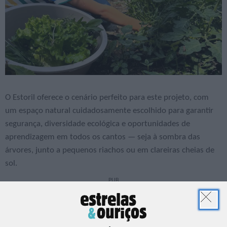
O Estoril oferece o cenário perfeito para este projeto, com
um espaço natural cuidadosamente escolhido para garantir
segurança, diversidade ecológica e oportunidades de
aprendizagem em todos os cantos — seja à sombra das
árvores, junto a pequenos riachos ou em clareiras cheias de
sol.
PUB