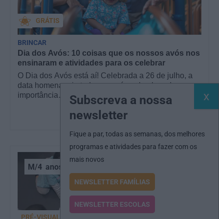
GRÁTIS
BRINCAR
Dia dos Avós: 10 coisas que os nossos avós nos
ensinaram e atividades para os celebrar
O Dia dos Avós está aí! Celebrada a 26 de julho, a
data homenageia todos os avós, relembrando a
importância…
Subscreva a nossa
newsletter
Fique a par, todas as semanas, dos melhores
programas e atividades para fazer com os
mais novos
M/4
anos
NEWSLETTER FAMÍLIAS
NEWSLETTER ESCOLAS
PRÉ-VISUALIZAÇÃO