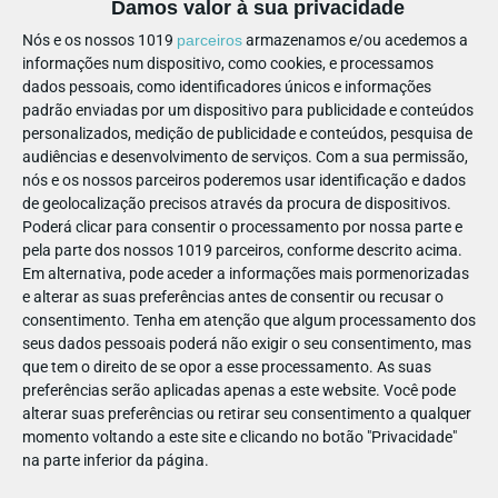
Damos valor à sua privacidade
suspense e gargalhadas em
salas temáticas
únicas - o
Nós e os nossos 1019
parceiros
armazenamos e/ou acedemos a
presente ideal para quem adora desafios! Sociedade Secreta,
informações num dispositivo, como cookies, e processamos
O mistério do Poeta ou A Feira popular, são os mistérios que
dados pessoais, como identificadores únicos e informações
temos para aqueles que procuram uma experiência diferente
padrão enviadas por um dispositivo para publicidade e conteúdos
em grupo!
personalizados, medição de publicidade e conteúdos, pesquisa de
audiências e desenvolvimento de serviços.
Com a sua permissão,
PUB
nós e os nossos parceiros poderemos usar identificação e dados
de geolocalização precisos através da procura de dispositivos.
Poderá clicar para consentir o processamento por nossa parte e
pela parte dos nossos 1019 parceiros, conforme descrito acima.
Em alternativa, pode aceder a informações mais pormenorizadas
🗺️ Voucher Jogos Outdoor a 33 €
e alterar as suas preferências antes de consentir ou recusar o
consentimento.
Tenha em atenção que algum processamento dos
(-40%)
seus dados pessoais poderá não exigir o seu consentimento, mas
que tem o direito de se opor a esse processamento. As suas
Prefere diversão, humor e
mistério a céu aberto
? Nesta
preferências serão aplicadas apenas a este website. Você pode
modalidade
Lisboa
e Porto transformam-se num tabuleiro
alterar suas preferências ou retirar seu consentimento a qualquer
cheio de segredos e personagens misteriosas. E, claro,
momento voltando a este site e clicando no botão "Privacidade"
os
Jogos Outdoor Escape Hunt
oferecem 40% de desconto
na parte inferior da página.
para grupos de 4 pessoas. O Outro lado do espelho, A elite do