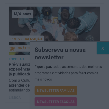
M/4
anos
PRÉ-VISUALIZAÇÃO
Subscreva a nossa
GRÁTIS
newsletter
ESCOLAS
Pré-visualização*: Cultura Santa Casa:
Fique a par, todas as semanas, dos melhores
experiências educativas gratuitas para escolas -
programas e atividades para fazer com os
já publicado
mais novos
Com a Cultura Santa Casa, a palavra de ordem é
aprender de forma diversificada e criativa,
estimulando o…
NEWSLETTER FAMÍLIAS
LISBOA
NEWSLETTER ESCOLAS