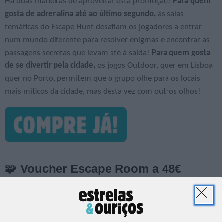
Há duas maneiras de aproveitar esta promoção!
Para quem
gosta de adrenalina até ao último segundo,
as salas
temáticas do Escape Hunt desafiam os jogadores a entrar
num mundo diferente para resolver enigmas e encontrar as
passagens secretas que levam até à saída!
Para quem gosta
de se divertir pela cidade,
os jogos Outdoor, quer em Lisboa
quer no Porto, permitem que o grupo olhe para os locais
mais míticos da cidade, mas desta vez com outros olhos!
🧩 Voucher Escape Room a 48€
(-40%)
A
experiência clássica Escape Hunt
, para grupos de 4
pessoas, agora com 40% de desconto.
Uma hora de enigmas
,