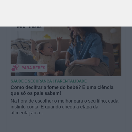
M/6
meses
PARA BEBÉS
SAÚDE E SEGURANÇA | PARENTALIDADE
Como decifrar a fome do bebé? É uma ciência
que só os pais sabem!
Na hora de escolher o melhor para o seu filho, cada
instinto conta. E quando chega a etapa da
alimentação a…