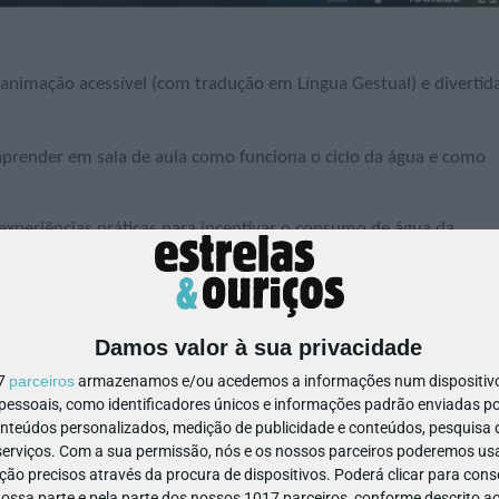
animação acessível (com tradução em Língua Gestual) e divertid
prender em sala de aula como funciona o ciclo da água e como
experiências práticas para incentivar o consumo de água da
veis e conscientes.
Damos valor à sua privacidade
igantes, sempre com o ambiente no centro da aprendizagem.
17
parceiros
armazenamos e/ou acedemos a informações num dispositivo,
sores, auxiliares, famílias e até staff das cantinas podem
ssoais, como identificadores únicos e informações padrão enviadas po
onteúdos personalizados, medição de publicidade e conteúdos, pesquisa 
erviços.
Com a sua permissão, nós e os nossos parceiros poderemos usar
ão precisos através da procura de dispositivos. Poderá clicar para conse
ssa parte e pela parte dos nossos 1017 parceiros, conforme descrito ac