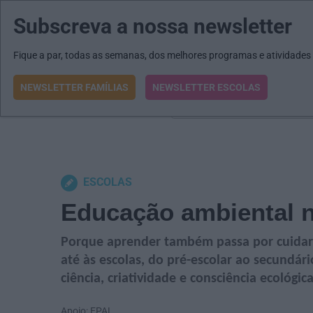
Subscreva a nossa newsletter
MENU
MAIL
JORNAIS
Revista E&O
Passe
arrow_drop_down
Fique a par, todas as semanas, dos melhores programas e atividades
NEWSLETTER FAMÍLIAS
NEWSLETTER ESCOLAS
O que procura?
ESCOLAS
Educação ambiental n
Porque aprender também passa por cuidar 
até às escolas, do pré-escolar ao secundár
ciência, criatividade e consciência ecológica
Apoio: EPAL