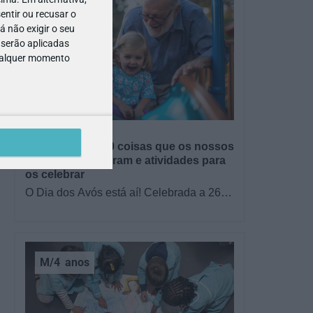
entir ou recusar o
 não exigir o seu
 serão aplicadas
qualquer momento
GRÁTIS
BRINCAR
Dia dos Avós: 10 coisas que os nossos
avós nos ensinaram e atividades para
os celebrar
O Dia dos Avós está aí! Celebrada a 26
de julho, a data homenageia todos os
avós, relembrando a importância…
M/4
anos