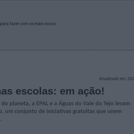
ar
Ver
Fazer
Poupar
Pais
Bebés
Escola
arrow_drop_down
arrow_drop_down
arrow_drop_down
arrow_drop_down
arrow_drop_down
 para fazer com os mais novos
Idade
Localização
Selecione
Selecionar uma o
Atualizado em: 20
as escolas: em ação!
do planeta, a EPAL e a Águas do Vale do Tejo levam
io, um conjunto de iniciativas gratuitas que unem
.