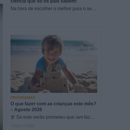
ciência que só os pais sabem!
Na hora de escolher o melhor para o seu
filho, cada instinto conta. E quando chega
a etapa da alimentação a…
PROGRAMAS
O que fazer com as crianças este mês?
– Agosto 2026
🍨 Se este verão prometeu que iam fazer
mais do que praia e gelados... este artigo
TODO O PAÍS
é para si. Há um eclipse do…