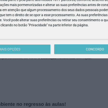
: como participar?
ações mais pormenorizadas e alterar as suas preferências antes de cons
a em atenção que algum processamento dos seus dados pessoais poderá
cola ou online. Para agendar, basta enviar um e-mail para:
ue tem o direito de se opor a esse processamento. As suas preferências
e. Você pode alterar suas preferências ou retirar seu consentimento a 
e clicando no botão "Privacidade" na parte inferior da página.
ue todos podemos contribuir para um futuro mais equilibrado e
os alunos tornam-se agentes de mudança, levando para casa
e incluem materiais de apoio para professores.
MAIS OPÇÕES
CONCORDO
 oportunidade de viver a
Educação Ambiental em Ação
!
biente no regresso às aulas!