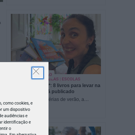
a
PARA BEBÉS
PRÉ-VISUALIZAÇÃO
CONTOS E BIBLIOTECAS | ESCOLAS
Pré-visualização*: 8 livros para levar na
mala de férias - já publicado
Para celebrar as férias de verão, a
 como cookies, e
Estrelas & Ouriços fez uma parceria com
r um dispositivo
a Sofia Vieira, da livraria…
de audiências e
 identificação e
ntir o
ima. Em alternativa,