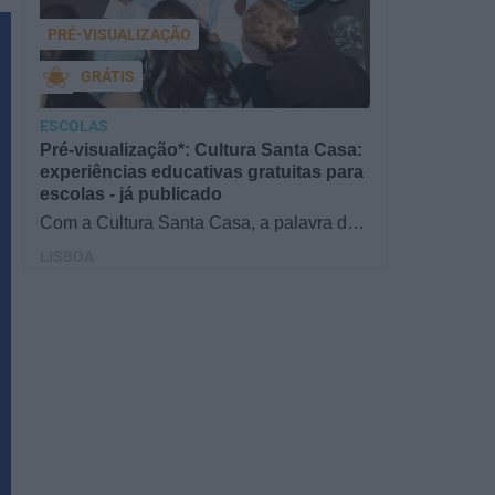
PRÉ-VISUALIZAÇÃO
GRÁTIS
ESCOLAS
Pré-visualização*: Cultura Santa Casa:
experiências educativas gratuitas para
escolas - já publicado
Com a Cultura Santa Casa, a palavra de
ordem é aprender de forma diversificada e
LISBOA
criativa, estimulando o…