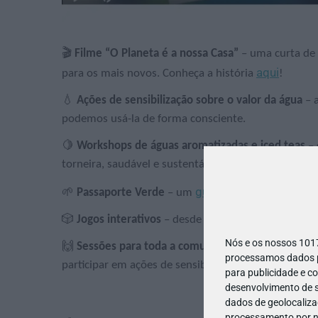
🎬
Filme “O Planeta é a nossa Casa”
– uma curta de 
aqui
para os mais novos. Conheça a história
!
💧
Ações de sensibilização sobre o valor da água
– a
podemos usá-la de forma consciente.
🍋
Workshops de águas aromatizadas e iced teas
– 
torneira, saudável e sustentável.
guia
🌱
Passaporte Verde
– um
para férias sustentá
🎲
Jogos interativos
– desde quiz a jogos de chão g
Nós e os nossos 10
🙌
Sessões para toda a comunidade escolar
– profes
processamos dados pe
participar em ações de sensibilização.
para publicidade e c
desenvolvimento de s
dados de geolocalizaç
processamento por no