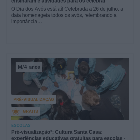
ensinaram e atividades para os celebrar
O Dia dos Avós está aí! Celebrada a 26 de julho, a
data homenageia todos os avós, relembrando a
importância…
M/4
anos
PRÉ-VISUALIZAÇÃO
GRÁTIS
ESCOLAS
Pré-visualização*: Cultura Santa Casa:
experiências educativas gratuitas para escolas -