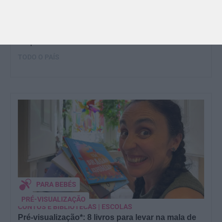
2026
🍨 Se este verão prometeu que iam fazer mais do
que praia e gelados... este artigo é para si. Há um
eclipse do…
TODO O PAÍS
PARA BEBÉS
PRÉ-VISUALIZAÇÃO
CONTOS E BIBLIOTECAS | ESCOLAS
Pré-visualização*: 8 livros para levar na mala de