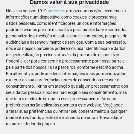
Damos valor à sua privacidade
Nós e os nossos 1019
parceiros
armazenamos e/ou acedemos a
informações num dispositivo, como cookies, e processamos
dados pessoais, como identificadores únicos e informações
padrão enviadas por um dispositivo para publicidade e conteúdos
personalizados, medição de publicidade e conteúdos, pesquisa de
audiências e desenvolvimento de serviços.
Com a sua permissão,
nós e os nossos parceiros poderemos usar identificação e dados
de geolocalização precisos através da procura de dispositivos.
Poderá clicar para consentir o processamento por nossa parte e
pela parte dos nossos 1019 parceiros, conforme descrito acima.
Crescer devagar
Em alternativa, pode aceder a informações mais pormenorizadas
e alterar as suas preferências antes de consentir ou recusar o
Todos os dias, o Artur tem de se despachar a fazer tudo. O
consentimento.
Tenha em atenção que algum processamento dos
pai, a mãe, o professor e a auxiliar da escola dele estão
seus dados pessoais poderá não exigir o seu consentimento, mas
sempre cheios de pressa! Os seus dias correm, rodeados de
que tem o direito de se opor a esse processamento. As suas
pessoas muito apressadas. Até que, certa manhã, o Artur
preferências serão aplicadas apenas a este website. Você pode
alterar suas preferências ou retirar seu consentimento a qualquer
tem a oportunidade de fazer as coisas ao seu ritmo. Um livro
momento voltando a este site e clicando no botão "Privacidade"
caloroso e reconfortante sobre a relação próxima entre pais e
na parte inferior da página.
filhos e a necessidade de viver com mais calma.