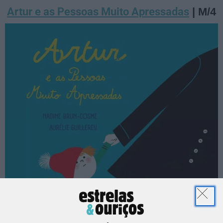
Artur e as Pessoas Muito Apressadas
| M/4