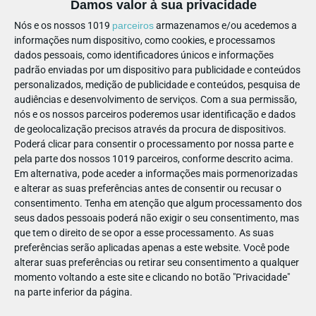
Damos valor à sua privacidade
Nós e os nossos 1019
parceiros
armazenamos e/ou acedemos a
Destaca-se ainda por ser um estímulo ao desenvolvimento da
informações num dispositivo, como cookies, e processamos
motricidade fina e da criatividade da criança entre os 2 e os 6
dados pessoais, como identificadores únicos e informações
anos.
padrão enviadas por um dispositivo para publicidade e conteúdos
personalizados, medição de publicidade e conteúdos, pesquisa de
Na idade pré-escolar, em que a criança ganha maior
audiências e desenvolvimento de serviços.
Com a sua permissão,
consciência de si e dos outros, este brinquedo favorece esse
nós e os nossos parceiros poderemos usar identificação e dados
autoconhecimento.
de geolocalização precisos através da procura de dispositivos.
Poderá clicar para consentir o processamento por nossa parte e
“Uau! Olha o que fizeste! Conseguiste!”
pela parte dos nossos 1019 parceiros, conforme descrito acima.
Em alternativa, pode aceder a informações mais pormenorizadas
Neste âmbito, o adulto tem o papel fundamental de se
e alterar as suas preferências antes de consentir ou recusar o
maravilhar juntamente com a criança, promovendo assim a
consentimento.
Tenha em atenção que algum processamento dos
sua autoestima.
seus dados pessoais poderá não exigir o seu consentimento, mas
que tem o direito de se opor a esse processamento. As suas
Adultos e crianças podem passar momentos felizes a
preferências serão aplicadas apenas a este website. Você pode
alterar suas preferências ou retirar seu consentimento a qualquer
desenhar neste quadro e a fazerem jogos de adivinhas.
momento voltando a este site e clicando no botão "Privacidade"
E mais do que a habilidade artística ou traço prefeito
na parte inferior da página.
revelado, importa a relação adulto-criança que fica mais