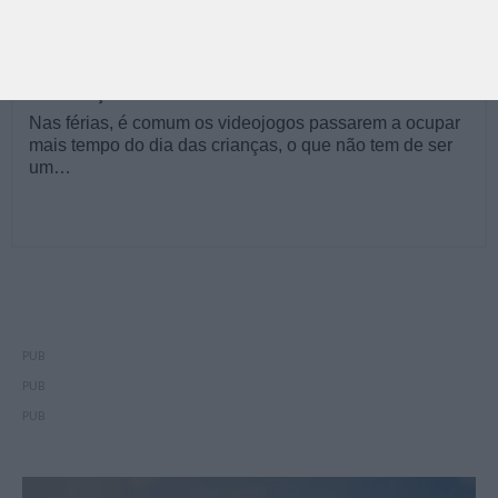
APPS, JOGOS E TV | ESCOLAS
Sabe como tornar os videojogos mais seguros para
as crianças?
Nas férias, é comum os videojogos passarem a ocupar
mais tempo do dia das crianças, o que não tem de ser
um…