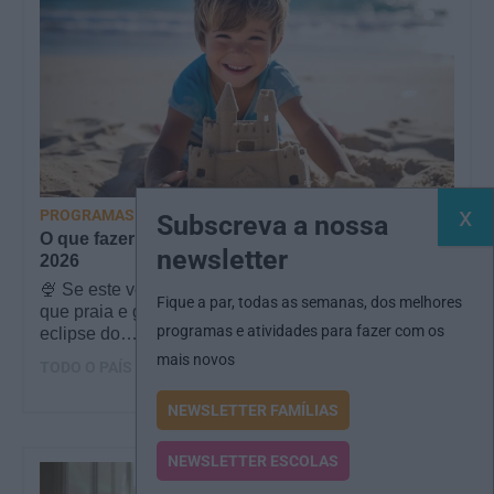
PROGRAMAS
Subscreva a nossa
O que fazer com as crianças este mês? – Agosto
newsletter
2026
🍨 Se este verão prometeu que iam fazer mais do
Fique a par, todas as semanas, dos melhores
que praia e gelados... este artigo é para si. Há um
programas e atividades para fazer com os
eclipse do…
mais novos
TODO O PAÍS
NEWSLETTER FAMÍLIAS
NEWSLETTER ESCOLAS