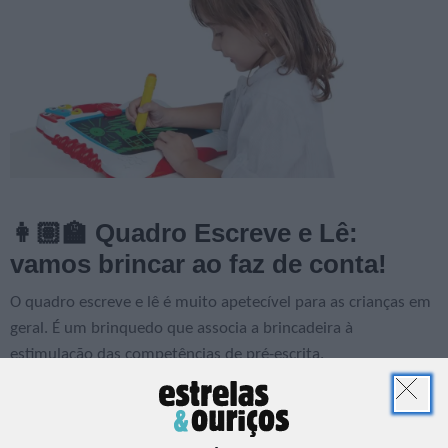
👩🏽‍🏫 Quadro Escreve e Lê:
vamos brincar ao faz de conta!
O quadro escreve e lê é muito apetecível para as crianças em
geral. É um brinquedo que associa a brincadeira à
estimulação das competências de pré-escrita.
PUB