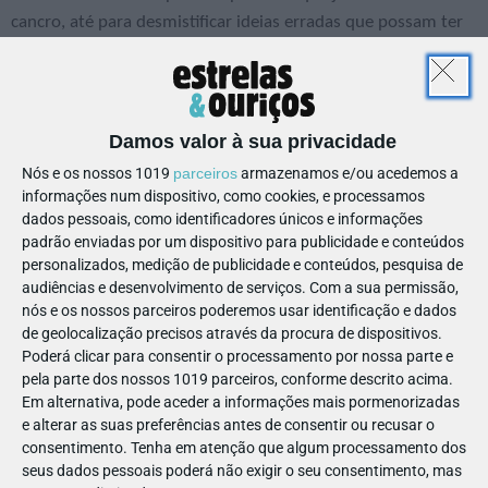
cancro, até para desmistificar ideias erradas que possam ter
acerca da doença.
Com os mais pequenos, pode ser útil recorrer aos livros que
já existem, como por exemplo “Os superpoderes da Júlia” que
Damos valor à sua privacidade
é um audiolivro infantil da Liga Portuguesa Contra o Cancro
Nós e os nossos 1019
parceiros
armazenamos e/ou acedemos a
com o apoio da MSD, cujo objetivo é precisamente ajudar as
informações num dispositivo, como cookies, e processamos
famílias a explicarem às crianças o que é o cancro, qual o
dados pessoais, como identificadores únicos e informações
impacto no dia a dia da família e até mesmo de que forma
padrão enviadas por um dispositivo para publicidade e conteúdos
podem ajudar a fazer a diferença.
personalizados, medição de publicidade e conteúdos, pesquisa de
audiências e desenvolvimento de serviços.
Com a sua permissão,
Obviamente, não podem reverter a doença, mas podem
nós e os nossos parceiros poderemos usar identificação e dados
ajudar dando mimo e carinho a quem está doente, tendo
de geolocalização precisos através da procura de dispositivos.
Poderá clicar para consentir o processamento por nossa parte e
paciência e percebendo a falta de disponibilidade, fazendo
pela parte dos nossos 1019 parceiros, conforme descrito acima.
um desenho para animar, ajudando em algumas tarefas
Em alternativa, pode aceder a informações mais pormenorizadas
domésticas que estejam acessíveis às suas capacidades.
e alterar as suas preferências antes de consentir ou recusar o
consentimento.
Tenha em atenção que algum processamento dos
Não se deve dar demasiada informação, sendo preferível
seus dados pessoais poderá não exigir o seu consentimento, mas
fazer uma explicação simples e clara e esperar pelas