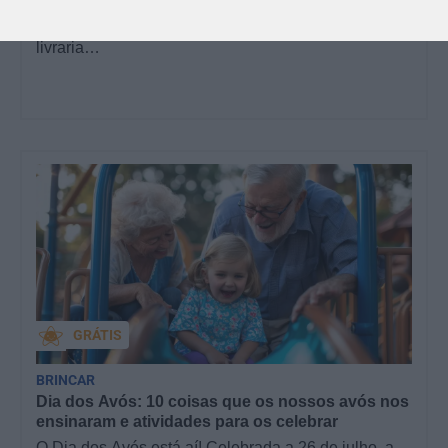
Para celebrar as férias de verão, a Estrelas &
Ouriços fez uma parceria com a Sofia Vieira, da
livraria…
GRÁTIS
BRINCAR
Dia dos Avós: 10 coisas que os nossos avós nos
ensinaram e atividades para os celebrar
O Dia dos Avós está aí! Celebrada a 26 de julho, a