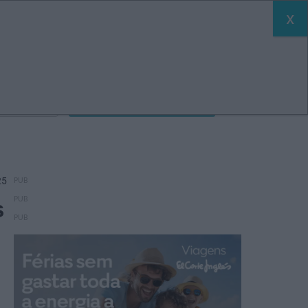
s
Festas
Conferências E&O
arrow_drop_down
ASSINATURA
search
pção
PROCURAR
25
s