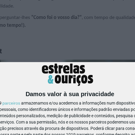
lidade.
erguntar-lhes
"Como foi o vosso dia?"
, com tempo de qualidad
smo tempo!).
t
Damos valor à sua privacidade
19
parceiros
armazenamos e/ou acedemos a informações num dispositivo,
ssoais, como identificadores únicos e informações padrão enviadas po
onteúdos personalizados, medição de publicidade e conteúdos, pesquisa 
erviços.
Com a sua permissão, nós e os nossos parceiros poderemos usar
ão precisos através da procura de dispositivos. Poderá clicar para conse
ssa parte e pela parte dos nossos 1019 parceiros, conforme descrito ac