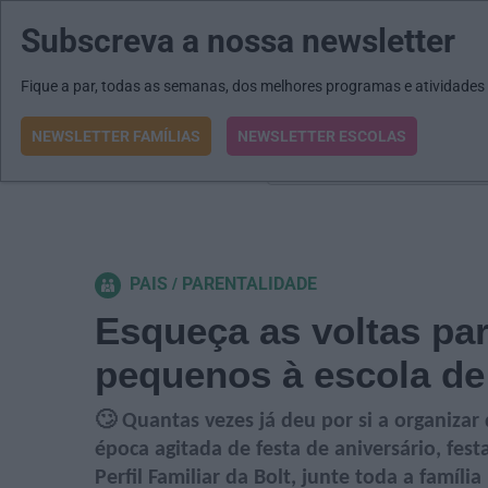
Subscreva a nossa newsletter
MENU
MAIL
JORNAIS
Revista E&O
Passe
arrow_drop_down
Fique a par, todas as semanas, dos melhores programas e atividades
NEWSLETTER FAMÍLIAS
NEWSLETTER ESCOLAS
O que procura?
PAIS
PARENTALIDADE
Esqueça as voltas par
pequenos à escola de
🙄 Quantas vezes já deu por si a organiza
época agitada de festa de aniversário, fes
Perfil Familiar da Bolt, junte toda a famíl