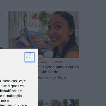
e
PARA BEBÉS
PRÉ-VISUALIZAÇÃO
CONTOS E BIBLIOTECAS | ESCOLAS
Pré-visualização*: 8 livros para levar na
mala de férias - já publicado
Para celebrar as férias de verão, a
 como cookies, e
Estrelas & Ouriços fez uma parceria com
r um dispositivo
a Sofia Vieira, da livraria…
de audiências e
 identificação e
ntir o
ima. Em alternativa,