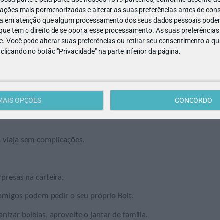
ações mais pormenorizadas e alterar as suas preferências antes de cons
a em atenção que algum processamento dos seus dados pessoais poderá
ue tem o direito de se opor a esse processamento. As suas preferências
e. Você pode alterar suas preferências ou retirar seu consentimento a 
e clicando no botão "Privacidade" na parte inferior da página.
MAIS OPÇÕES
CONCORDO
a viaja sem complicações.
presas na carteira.
u amigos podem pedir o seu próprio Bolt.
nizar boleias, aproveite o jantar de família.