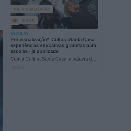
PRÉ-VISUALIZAÇÃO
GRÁTIS
ESCOLAS
Pré-visualização*: Cultura Santa Casa:
experiências educativas gratuitas para
escolas - já publicado
Com a Cultura Santa Casa, a palavra de
ordem é aprender de forma diversificada e
LISBOA
criativa, estimulando o…