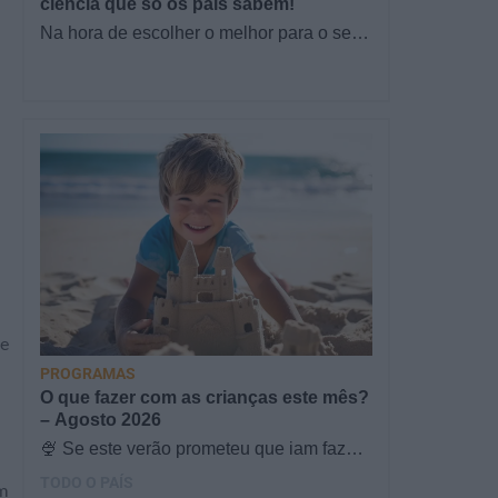
ciência que só os pais sabem!
Na hora de escolher o melhor para o seu
filho, cada instinto conta. E quando chega
a etapa da alimentação a…
de
PROGRAMAS
O que fazer com as crianças este mês?
– Agosto 2026
🍨 Se este verão prometeu que iam fazer
mais do que praia e gelados... este artigo
TODO O PAÍS
em
é para si. Há um eclipse do…