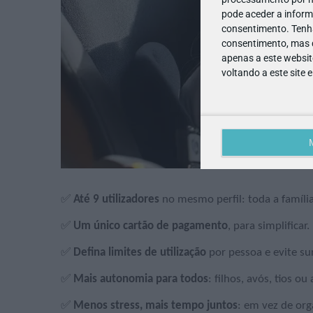
pode aceder a inform
consentimento.
Tenh
consentimento, mas q
apenas a este websit
voltando a este site 
✅
Até 9 utilizadores
no mesmo perfil: toda a famíli
✅
Um único cartão de pagamento
, para simplificar.
✅
Defina limites de utilização
por pessoa e evite sur
✅
Mais autonomia para todos
: filhos, avós, tios o
✅
Menos stress, mais tempo juntos
: em vez de orga