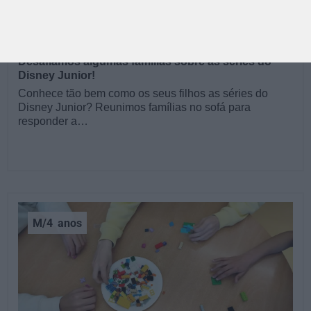
PAIS | APPS, JOGOS E TV | PARENTALIDADE
Desafiámos algumas famílias sobre as séries do
Disney Junior!
Conhece tão bem como os seus filhos as séries do
Disney Junior? Reunimos famílias no sofá para
responder a…
M/4
anos