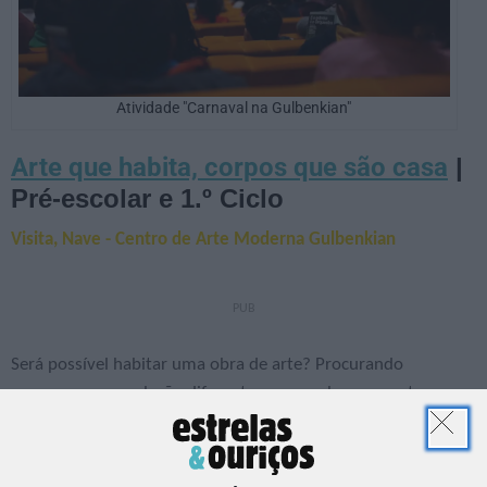
Atividade "Carnaval na Gulbenkian"
Arte que habita, corpos que são casa
|
Pré-escolar e 1.º Ciclo
Visita, Nave - Centro de Arte Moderna Gulbenkian
Será possível habitar uma obra de arte? Procurando
promover uma relação diferente com as obras expostas e
com o próprio espaço expositivo esta visita incide sobre a
exposição Habitar a Contradição de Carlos Bunga usando o
corpo, o movimento, e a expressão corporal como