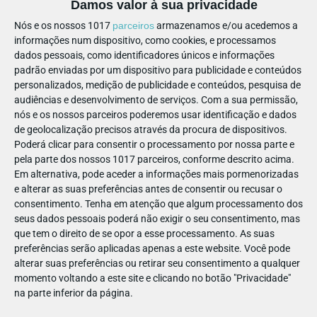
Damos valor à sua privacidade
ferramentas para a leitura e a interpretação dos objetos
Nós e os nossos 1017
parceiros
armazenamos e/ou acedemos a
artísticos.
informações num dispositivo, como cookies, e processamos
dados pessoais, como identificadores únicos e informações
📅 Datas:
Até 30 mar., 2.ª, 4.ª, 5.ª, 6.ª: 10.10h-17.30h
padrão enviadas por um dispositivo para publicidade e conteúdos
(disponível por marcação)
personalizados, medição de publicidade e conteúdos, pesquisa de
audiências e desenvolvimento de serviços.
Com a sua permissão,
💰
Preço:
2,50€
nós e os nossos parceiros poderemos usar identificação e dados
de geolocalização precisos através da procura de dispositivos.
🕑 Duração:
17 horas e 20 minutos
Poderá clicar para consentir o processamento por nossa parte e
🙋‍♀️
Idade:
5 aos 10 anos
pela parte dos nossos 1017 parceiros, conforme descrito acima.
Em alternativa, pode aceder a informações mais pormenorizadas
e alterar as suas preferências antes de consentir ou recusar o
consentimento.
Tenha em atenção que algum processamento dos
seus dados pessoais poderá não exigir o seu consentimento, mas
que tem o direito de se opor a esse processamento. As suas
preferências serão aplicadas apenas a este website. Você pode
alterar suas preferências ou retirar seu consentimento a qualquer
momento voltando a este site e clicando no botão "Privacidade"
Nos bolsos do artista... Carlos Bunga!
|
na parte inferior da página.
1.º e 2.º Ciclos