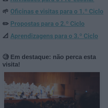
Oficinas e visitas para o 1.º Ciclo
🌱
Propostas para o 2.º Ciclo
✏️
Aprendizagens para o 3.º Ciclo
📐
🧐 Em destaque: não perca esta
visita!