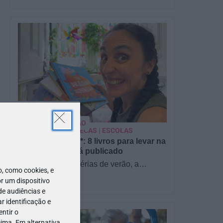
PARA BEBÉS
PRÉ-VISUALIZAÇÃO
CONTOS E BIBLIOTECAS | ESCOLAS
Pré-visualização*: 8 livros para levar na
mala de férias - já publicado
Para celebrar as férias de verão, a
 como cookies, e
Estrelas & Ouriços fez uma parceria com
r um dispositivo
a Sofia Vieira, da livraria…
de audiências e
 identificação e
ntir o
ima. Em alternativa,