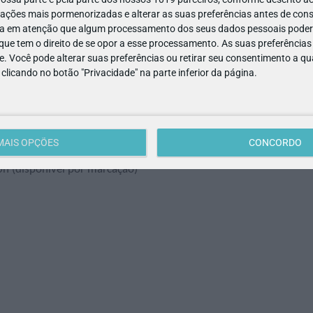
Carnaval na Gulbenkian"
ações mais pormenorizadas e alterar as suas preferências antes de cons
a em atenção que algum processamento dos seus dados pessoais poderá
ré-escolar e 1.º Ciclo
ue tem o direito de se opor a esse processamento. As suas preferências
e. Você pode alterar suas preferências ou retirar seu consentimento a 
e clicando no botão "Privacidade" na parte inferior da página.
PUB
o promover uma relação diferente com as obras expostas e com 
a exposição Habitar a Contradição de Carlos Bunga usando o corpo
MAIS OPÇÕES
CONCORDO
s para a leitura e a interpretação dos objetos artísticos.
30h (disponível por marcação)