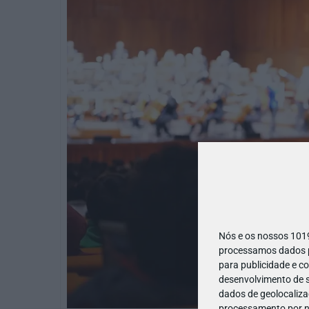
Nós e os nossos 10
processamos dados pe
para publicidade e c
desenvolvimento de s
dados de geolocalizaç
processamento por no