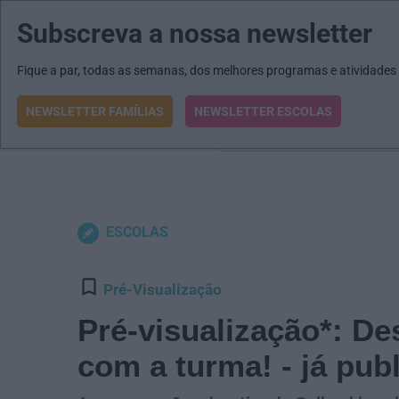
Subscreva a nossa newsletter
MENU
MAIL
JORNAIS
Revista E&O
Passe
arrow_drop_down
Fique a par, todas as semanas, dos melhores programas e atividades
NEWSLETTER FAMÍLIAS
NEWSLETTER ESCOLAS
O que procura?
ESCOLAS
Pré-Visualização
Pré-visualização*: De
com a turma! - já pub