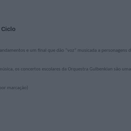
º Ciclo
s andamentos e um final que dão “voz” musicada a personagens 
 música, os concertos escolares da Orquestra Gulbenkian são uma
 por marcação)