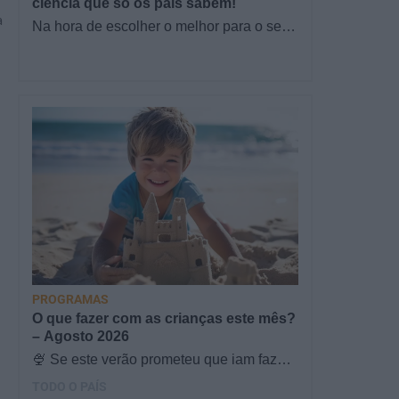
ciência que só os pais sabem!
a
Na hora de escolher o melhor para o seu
filho, cada instinto conta. E quando chega
a etapa da alimentação a…
PROGRAMAS
O que fazer com as crianças este mês?
– Agosto 2026
🍨 Se este verão prometeu que iam fazer
mais do que praia e gelados... este artigo
TODO O PAÍS
é para si. Há um eclipse do…