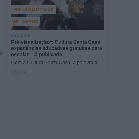
PRÉ-VISUALIZAÇÃO
GRÁTIS
ESCOLAS
Pré-visualização*: Cultura Santa Casa:
experiências educativas gratuitas para
do
escolas - já publicado
Com a Cultura Santa Casa, a palavra de
ordem é aprender de forma diversificada e
LISBOA
criativa, estimulando o…