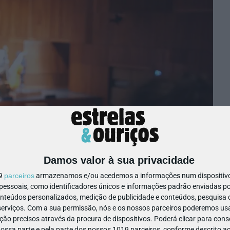
Damos valor à sua privacidade
19
parceiros
armazenamos e/ou acedemos a informações num dispositivo,
ssoais, como identificadores únicos e informações padrão enviadas po
onteúdos personalizados, medição de publicidade e conteúdos, pesquisa 
erviços.
Com a sua permissão, nós e os nossos parceiros poderemos usar
ão precisos através da procura de dispositivos. Poderá clicar para conse
ssa parte e pela parte dos nossos 1019 parceiros, conforme descrito ac