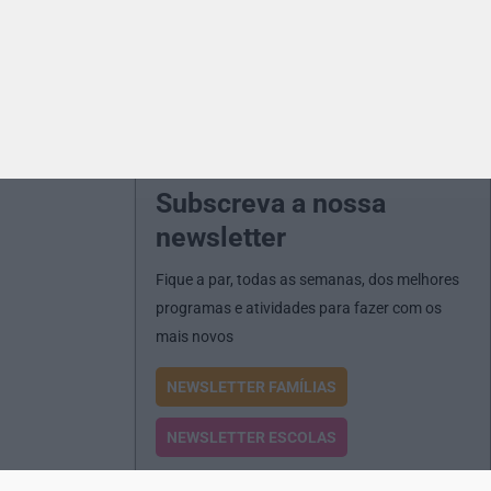
Subscreva a nossa
newsletter
Fique a par, todas as semanas, dos melhores
programas e atividades para fazer com os
mais novos
NEWSLETTER FAMÍLIAS
NEWSLETTER ESCOLAS