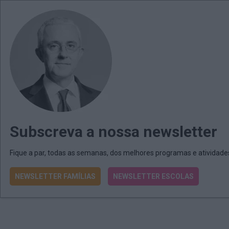
MENU
MAIL
JORNAIS
Revista E&O
Passe
arrow_drop_down
Subscreva a nossa newsletter
Fique a par, todas as semanas, dos melhores programas e atividad
NEWSLETTER FAMÍLIAS
NEWSLETTER ESCOLAS