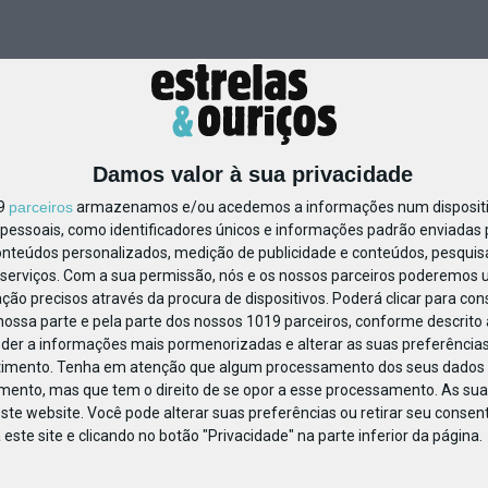
Damos valor à sua privacidade
19
parceiros
armazenamos e/ou acedemos a informações num dispositiv
essoais, como identificadores únicos e informações padrão enviadas p
onteúdos personalizados, medição de publicidade e conteúdos, pesquis
serviços.
Com a sua permissão, nós e os nossos parceiros poderemos us
ção precisos através da procura de dispositivos. Poderá clicar para cons
ossa parte e pela parte dos nossos 1019 parceiros, conforme descrito
eder a informações mais pormenorizadas e alterar as suas preferências
timento.
Tenha em atenção que algum processamento dos seus dados 
imento, mas que tem o direito de se opor a esse processamento. As sua
ste website. Você pode alterar suas preferências ou retirar seu conse
ste site e clicando no botão "Privacidade" na parte inferior da página.