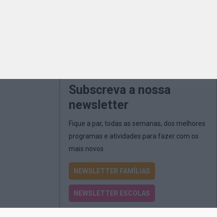
Subscreva a nossa
newsletter
Fique a par, todas as semanas, dos melhores
programas e atividades para fazer com os
mais novos
NEWSLETTER FAMÍLIAS
NEWSLETTER ESCOLAS